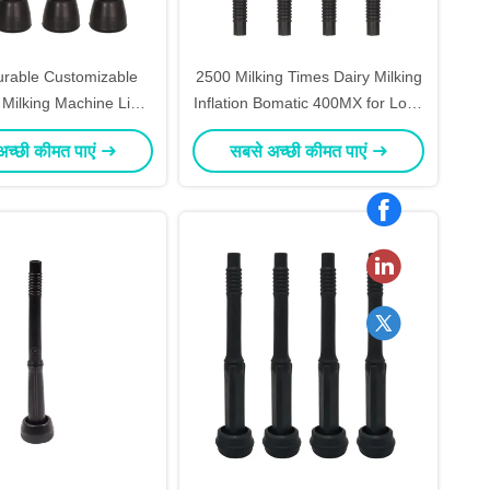
urable Customizable
2500 Milking Times Dairy Milking
 Milking Machine Liner
Inflation Bomatic 400MX for Long
21U For Cow
Lasting Milking of Cows Dairy
अच्छी कीमत पाएं
सबसे अच्छी कीमत पाएं
Animals