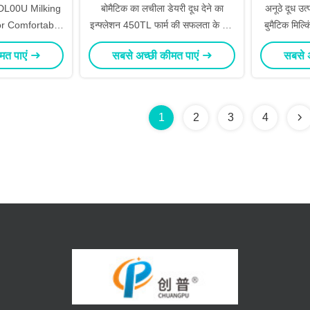
 DL00U Milking
बोमैटिक का लचीला डेयरी दूध देने का
अनूठे दूध उत
r Comfortable
इन्फ्लेशन 450TL फार्म की सफलता के लिए
बुमैटिक मिल
erience
सही समाधान
मत पाएं
सबसे अच्छी कीमत पाएं
सबसे 
1
2
3
4