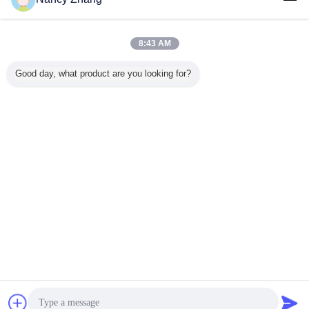
हमसे संपर्क करें
L80 न्यूमेटिक 2/4 पोर्ट्स मिल्क पल्सेटर सॉफ्ट सेफ ड्यूरेबल स्टेनलेस
स्टील
8:43 AM
हमसे संपर्क करें
Good day, what product are you looking for?
1 / 41
भाषा बदलें
Hindi
होम
|
हमारे बारे में
|
संपर्क करें
|
साइटमैप
|
गोपनीयता नीति
डेस्कटॉप देखें
Copyright © 2014 - 2026 Chuangpu Animal Husbandry Technology (Suzhou)
Co., Ltd..
All rights reserved.
चैट
एक बोली का अनुरोध