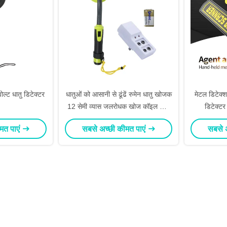
ल्ट धातु डिटेक्टर
धातुओं को आसानी से ढूंढें रुमेन धातु खोजक
मेटल डिटेक्श
12 सेमी व्यास जलरोधक खोज कॉइल कोई
डिटेक्टर
संवेदनशीलता समायोजन की आवश्यकता नहीं
मत पाएं
सबसे अच्छी कीमत पाएं
सबसे 
है