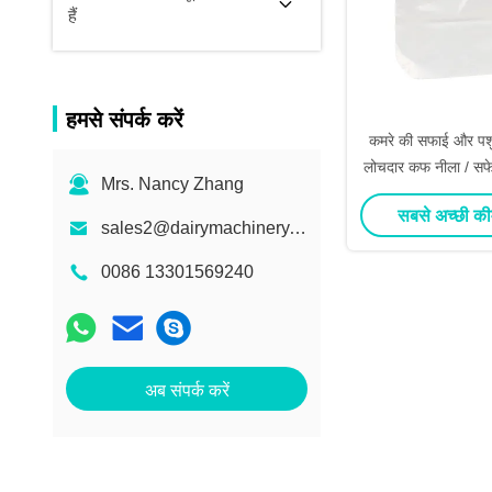
हैं
हमसे संपर्क करें
कमरे की सफाई और पशु
लोचदार कफ नीला / सफे
Mrs. Nancy Zhang
जूता क
सबसे अच्छी की
sales2@dairymachinery.cc
0086 13301569240
अब संपर्क करें