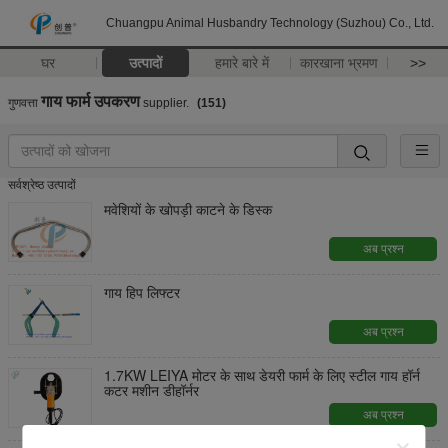
Chuangpu Animal Husbandry Technology (Suzhou) Co., Ltd.
घर
उत्पादों
हमारे बारे में
कारखाना भ्रमण
>>
गाय फार्म उपकरण
गुणवत्ता
supplier.
(151)
सर्वश्रेष्ठ उत्पादों
मवेशियों के खोपड़ी काटने के डिस्क
अब प्रश्न
गाय हिप लिफ्टर
अब प्रश्न
1.7KW LEIYA मोटर के साथ डेयरी फार्म के लिए स्टील गाय हॉर्न
कटर मशीन डीहॉर्नर
अब प्रश्न