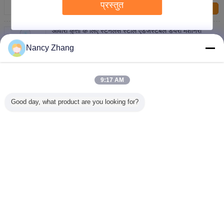
प्रस्तुत
हमसे संपर्क करें
आवारा कुत्तों के लिए स्टेनलेस स्टील एडजस्टेबल डेयरी मशीनरी
उपकरण डॉग कैचर नेट
Nancy Zhang
हमसे संपर्क करें
65cm 1.1kg स्टेनलेस स्टील सुअर धारक मजबूत और हल्का
9:17 AM
हमसे संपर्क करें
Good day, what product are you looking for?
1 / 8
भाषा बदलें
Hindi
होम
|
हमारे बारे में
|
संपर्क करें
|
साइटमैप
|
गोपनीयता नीति