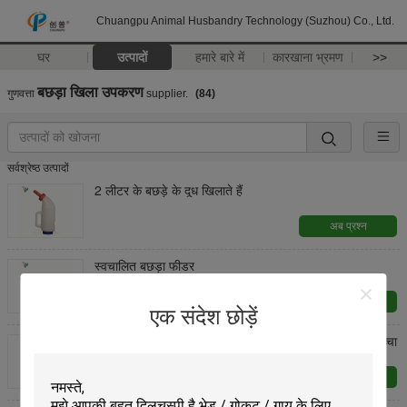
Chuangpu Animal Husbandry Technology (Suzhou) Co., Ltd.
घर
उत्पादों
हमारे बारे में
कारखाना भ्रमण
>>
बछड़ा खिला उपकरण
गुणवत्ता
supplier.
(84)
सर्वश्रेष्ठ उत्पादों
2 लीटर के बछड़े के दूध खिलाते हैं
अब प्रश्न
स्वचालित बछड़ा फीडर
अब प्रश्न
एक संदेश छोड़ें
8 लीटर डेयरी मशीनरी उपकरण प्लास्टिक बछड़ा फीडर, भेड़ का बच्चा
खिला बाल्टी
अब प्रश्न