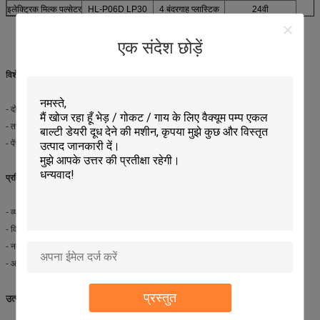
इलेक्ट्रिक मिल्क पल्सेटर
HL-P06D LP30
4 बंदरगाह प्लास्टिक
24वी
एक संदेश छोड़ें
विशेषताएँ:
- दो मुंह के डिजाइन और विभिन्न दूध देने वाले उपकरणों का सही संयोजन।
- तार और पल्सेटर इंटरफ़ेस कसकर जुड़ा हुआ है, सुरक्षित और टिकाऊ है।
- पेंच आधार, स्थापित करने और ठीक करने में आसान।
प्रतिस्पर्धात्मक लाभ:
- व्यापक श्रेणी की गायों के कृषि उपकरण: हेडलॉक, फ्री स्टॉल और हच;
- विश्वसनीय गुणवत्ता और उत्कृष्ट उत्पाद
- नमूना उपलब्ध है
- आजीवन तकनीकी सेवा समर्थन
प्रस्तुत
उत्पाद की तस्वीर: