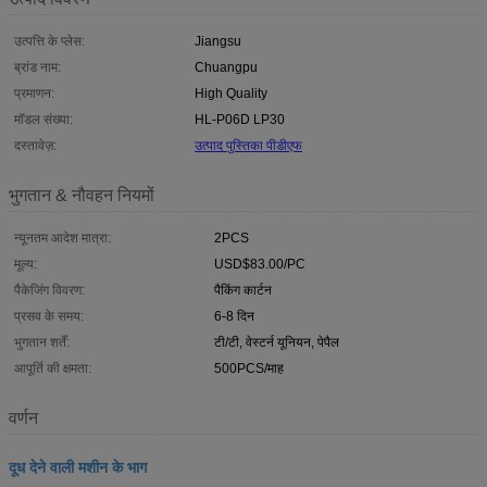
उत्पत्ति के प्लेस:
Jiangsu
ब्रांड नाम:
Chuangpu
प्रमाणन:
High Quality
मॉडल संख्या:
HL-P06D LP30
दस्तावेज़:
उत्पाद पुस्तिका पीडीएफ
भुगतान & नौवहन नियमों
न्यूनतम आदेश मात्रा:
2PCS
मूल्य:
USD$83.00/PC
पैकेजिंग विवरण:
पैकिंग कार्टन
प्रसव के समय:
6-8 दिन
भुगतान शर्तें:
टी/टी, वेस्टर्न यूनियन, पेपैल
आपूर्ति की क्षमता:
500PCS/माह
वर्णन
दूध देने वाली मशीन के भाग