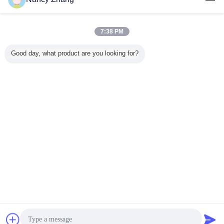
हमसे संपर्क करें
स्टेनलेस स्टील मिल्किंग मशीन पार्ट्स L02 न्यूमेटिक मिल्क पल्सर
सॉफ्ट सेफ ड्यूरेबल
7:38 PM
हमसे संपर्क करें
Good day, what product are you looking for?
2 / 41
भाषा बदलें
Hindi
होम
|
हमारे बारे में
|
संपर्क करें
|
साइटमैप
|
गोपनीयता नीति
डेस्कटॉप देखें
Copyright © 2014 - 2026 Chuangpu Animal Husbandry Technology (Suzhou)
Co., Ltd..
All rights reserved.
चैट
एक बोली का अनुरोध