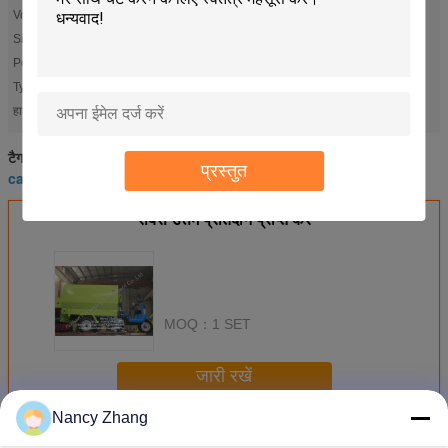
Volume:
1.5T
Size:
3600mm*1700mm*2200mm
Power:
Diesel Engine
Type:
Tricycle
vertical feed mixer
पशु मिक्सर फ़ीड
हाई लाइट:
,
cattle drinking bowl
dairy cow mattresses
टैग:
,
,
प्रस्तुत
cattle water drinking bowl
सबसे उत्तम प्रतिदान प्राप्त करें
MOQ：
1 SET
जारी रखें
Nancy Zhang
गाय फार्म उपकरण
अधिक