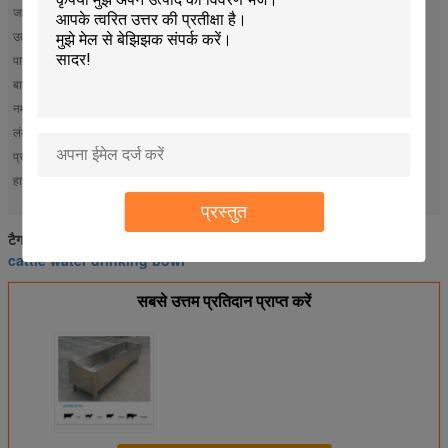
जानवर:
गाय, बकरी, घोड़ा, हिरण
उत्पाद उपयोग:
जानवरों को पानी पीने के लिए
पानी भरना:
फ्लोट बॉल स्वचालित जल इनलेट नियंत्रण
बाहरी मोटाई:
1.2 मिमी (बाहरी परत)
नमूना:
एचएल-एमपी13
लंबाई:
2000 मिमी
प्रकार:
दोहरी परत
2000 मिमी गाय पीने के पानी का टैंक
स्वतः जल प्रवेश नियंत्रण
हाई लाइट:
,
,
फ्लोट बॉल वाटर ट्रॉफ
प्रस्तुत
cattle drinking bowl
dairy cow mattresses
टैग:
,
,
cattle water drinking bowl
सबसे उत्तम प्रतिदान प्राप्त करें