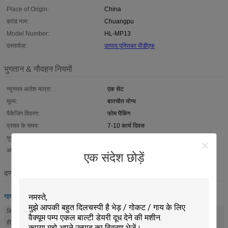
Place of Origin:
China
ब्रांड नाम:
Chuangpu
Model Number:
HL-MP13
दस्तावेज़:
उत्पाद पुस्तिका पीडीएफ
भुगतान & नौवहन नियमों
न्यूनतम आदेश मात्रा:
एक सेट
मूल्य:
बातचीत योग्य
पैकेजिंग विवरण:
फोम पैकिंग
प्रसव के समय:
7-10 कार्य दिवस
भुगतान शर्तें:
पश्चिमी संघ, टी/टी
आपूर्ति की क्षमता:
500sets/महीना
एक संदेश छोड़ें
वर्णन
गाय फार्म उपकरण
बिजली की
इलेक्ट्रिक हीटिंग बार
हीटिंग: