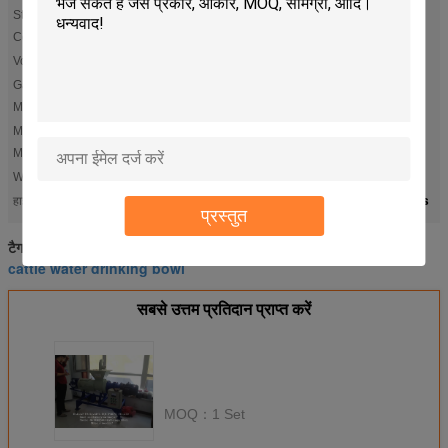
Standard
the separator + pump + PVC wire hose + electrical control
box under the liquid
Components:
Voltage:
380V / 50HZ, three-phase (can be customized)
Gap of Filter
5.5 KW
Mesh:
Material Filter
Stainless Steel
Mesh:
Weight:
0.3, 0.5, 0.7, 0.75, 1.0mm(can be customized)
cow milking machine parts
milking machine spare parts
हाई लाइट:
,
प्रस्तुत
cattle drinking bowl
dairy cow mattresses
टैग:
,
,
cattle water drinking bowl
सबसे उत्तम प्रतिदान प्राप्त करें
MOQ：
1 Set