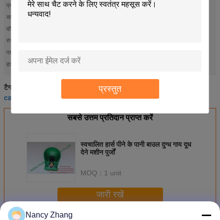
प्रकार:
स्वचालित भोजन
सामग्री:
प्लास्टिक पीई
वॉल्यूम:
2.5 लीटर
रंग:
हरा
पशु:
घोड़ा
cattle drinking bowl
dairy cow mattresses
हाई लाइट:
,
cattle drinking bowl
dairy cow mattresses
टैग:
,
,
प्रस्तुत
cattle water drinking bowl
सबसे उत्तम प्रतिदान प्राप्त करें
स्वचालित हार्स पीने के पानी बाउल दुग्ध गाय दूध
देने मशीन पुर्जों
MOQ：
1 unit
जारी रखें
Nancy Zhang