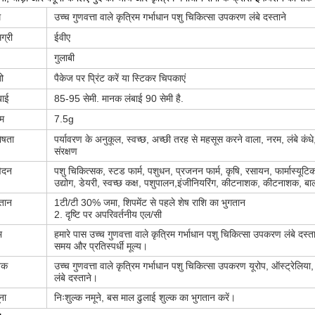
म
उच्च गुणवत्ता वाले कृत्रिम गर्भाधान पशु चिकित्सा उपकरण लंबे दस्ताने
ग्री
ईवीए
गुलाबी
ो
पैकेज पर प्रिंट करें या स्टिकर चिपकाएं
बाई
85-95 सेमी. मानक लंबाई 90 सेमी है.
ाम
7.5g
ेषता
पर्यावरण के अनुकूल, स्वच्छ, अच्छी तरह से महसूस करने वाला, नरम, लंबे कंधे
संरक्षण
ेदन
पशु चिकित्सक, स्टड फार्म, पशुधन, प्रजनन फार्म, कृषि, रसायन, फार्मास्यूटिक
उद्योग, डेयरी, स्वच्छ कक्ष, पशुपालन,इंजीनियरिंग, कीटनाशक, कीटनाशक,
तान
1टी/टी 30% जमा, शिपमेंट से पहले शेष राशि का भुगतान
2. दृष्टि पर अपरिवर्तनीय एल/सी
भ
हमारे पास उच्च गुणवत्ता वाले कृत्रिम गर्भाधान पशु चिकित्सा उपकरण लंबे द
समय और प्रतिस्पर्धी मूल्य।
नक
उच्च गुणवत्ता वाले कृत्रिम गर्भाधान पशु चिकित्सा उपकरण यूरोप, ऑस्ट्रेलिया, 
लंबे दस्ताने।
ना
निःशुल्क नमूने, बस माल ढुलाई शुल्क का भुगतान करें।