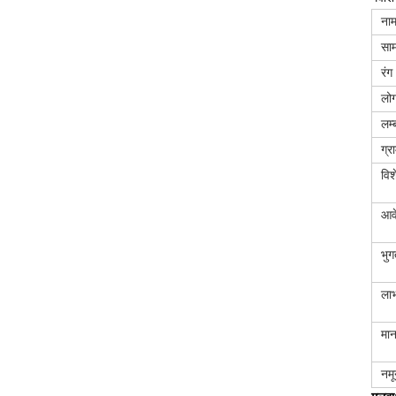
ना
साम
रंग
लोग
लम्
ग्र
विश
आव
भुग
ला
मा
नमू