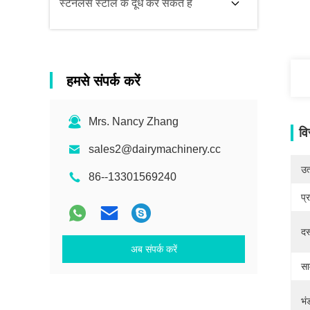
स्टेनलेस स्टील के दूध कर सकते हैं
हमसे संपर्क करें
Mrs. Nancy Zhang
वि
sales2@dairymachinery.cc
उत्
86--13301569240
प्
दस
अब संपर्क करें
सा
भं