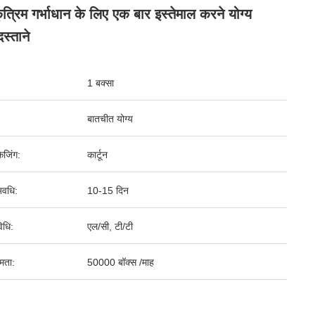
त्रिम गर्भाधान के लिए एक बार इस्तेमाल करने योग्य
स्ताने
1 बक्सा
बातचीत योग्य
ेजिंग:
कार्टून
वधि:
10-15 दिन
िधि:
एल/सी, टी/टी
षमता:
50000 बॉक्स /माह