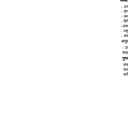
मलबा
- अच
- दो
- कम
- वि
-
उच्
- पश
- कस
अनुप
-
उ
स्प
गुणव
हमा
कट
करे