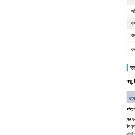
आं
कप
रा
प्
उत
पशु 
उत्प
थोक ब
यह एक
के प्
मवेशि