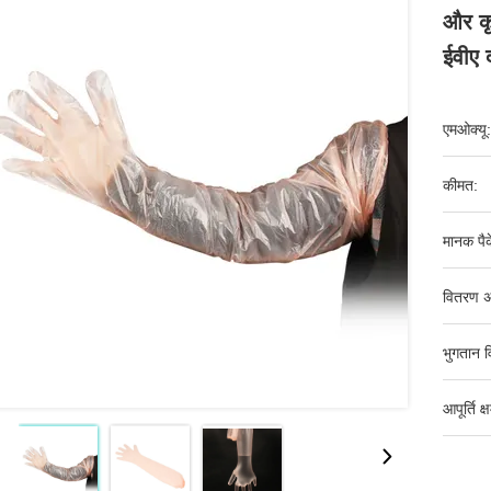
और कृ
ईवीए द
एमओक्यू:
कीमत:
मानक पैक
वितरण अ
भुगतान व
आपूर्ति क्