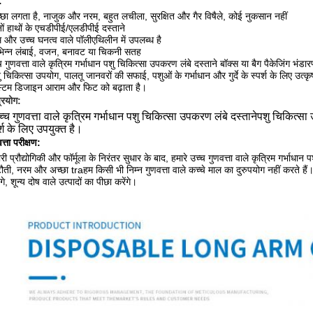
:
्छा लगता है, नाजुक और नरम, बहुत लचीला, सुरक्षित और गैर विषैले, कोई नुकसान नहीं
नों हाथों के एचडीपीई/एलडीपीई दस्ताने
 और उच्च घनत्व वाले पॉलीएथिलीन में उपलब्ध है
भिन्न लंबाई, वजन, बनावट या चिकनी सतह
च गुणवत्ता वाले कृत्रिम गर्भाधान पशु चिकित्सा उपकरण लंबे दस्ताने
बॉक्स या बैग पैकेजिंग भंड
ु चिकित्सा उपयोग, पालतू जानवरों की सफाई, पशुओं के गर्भाधान और गुर्दे के स्पर्श के लिए उत्कृष
्टम डिजाइन आराम और फिट को बढ़ाता है।
्रयोग:
च्च गुणवत्ता वाले कृत्रिम गर्भाधान पशु चिकित्सा उपकरण लंबे दस्ताने
पशु चिकित्सा 
र्श के लिए उपयुक्त है।
त्ता परीक्षण:
री प्रौद्योगिकी और फॉर्मूला के निरंतर सुधार के बाद, हमारे
उच्च गुणवत्ता वाले कृत्रिम गर्भाधान
ौती, नरम और अच्छा tra
हम किसी भी निम्न गुणवत्ता वाले कच्चे माल का दुरुपयोग नहीं करते
ंगे, शून्य दोष वाले उत्पादों का पीछा करेंगे।