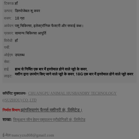
टिकाऊ:
हाँ
उत्पाद:
डिस्पोजेबल शू कवर
वजन:
18 ग्रा
आवेदन:
पशु चिकित्सा, इलेक्ट्रॉनिक फैक्टरी और सफाई कक्ष।
प्रकार:
सामान्य चिकित्सा आपूर्ति
विरोधी
हाँ
पर्ची:
ओईएम
उपलब्ध
सेवा:
हाथ से निर्मित एक बार में इस्तेमाल होने वाले जूते के कवर
हाई
,
मशीन द्वारा उपयोग किए जाने वाले जूते के कवर
18G एक बार में इस्तेमाल होने वाले जूते कवर
,
लाइट:
कॉर्पोरेट मुख्यालयः
CHUANGPU ANIMAL HUSBANDRY TECHNOLOGY
((SUZHOU) CO.,LTD
झांगजियागंग फैनर्स मशीनरी कं, लिमिटेड।
निर्यात विभाग:
शाखा:
सिचुआन जीन हेवन पशुपालन प्रौद्योगिकी कं, लिमिटेड
ई-मेलः
nancyzxd68@gmail.com