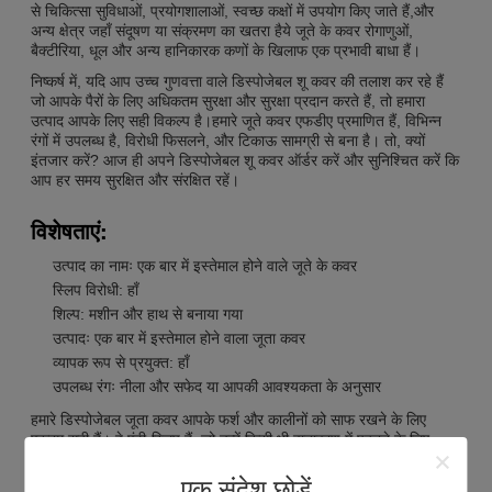
से चिकित्सा सुविधाओं, प्रयोगशालाओं, स्वच्छ कक्षों में उपयोग किए जाते हैं,और
अन्य क्षेत्र जहाँ संदूषण या संक्रमण का खतरा हैये जूते के कवर रोगाणुओं,
बैक्टीरिया, धूल और अन्य हानिकारक कणों के खिलाफ एक प्रभावी बाधा हैं।
निष्कर्ष में, यदि आप उच्च गुणवत्ता वाले डिस्पोजेबल शू कवर की तलाश कर रहे हैं
जो आपके पैरों के लिए अधिकतम सुरक्षा और सुरक्षा प्रदान करते हैं, तो हमारा
उत्पाद आपके लिए सही विकल्प है।हमारे जूते कवर एफडीए प्रमाणित हैं, विभिन्न
रंगों में उपलब्ध है, विरोधी फिसलने, और टिकाऊ सामग्री से बना है। तो, क्यों
इंतजार करें? आज ही अपने डिस्पोजेबल शू कवर ऑर्डर करें और सुनिश्चित करें कि
आप हर समय सुरक्षित और संरक्षित रहें।
विशेषताएं:
उत्पाद का नामः एक बार में इस्तेमाल होने वाले जूते के कवर
स्लिप विरोधी: हाँ
शिल्प: मशीन और हाथ से बनाया गया
उत्पादः एक बार में इस्तेमाल होने वाला जूता कवर
व्यापक रूप से प्रयुक्त: हाँ
उपलब्ध रंगः नीला और सफेद या आपकी आवश्यकता के अनुसार
हमारे डिस्पोजेबल जूता कवर आपके फर्श और कालीनों को साफ रखने के लिए
एकदम सही हैं। वे एंटी-स्लिप हैं, जो उन्हें किसी भी वातावरण में पहनने के लिए
सुरक्षित बनाते हैं। ये जूता कवर नीले और सफेद रंग में उपलब्ध हैं,या हम अपनी
आवश्यकताओं के अनुरूप रंग अनुकूलित कर सकते हैं. हमारे डिस्पोजेबल शू कवर
एक संदेश छोड़ें