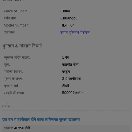
Place of Origin:
China
ब्रांड नाम:
Chuangpu
Model Number:
HL-FF04
दस्तावेज़:
उत्पाद पुस्तिका पीडीएफ
भुगतान & नौवहन नियमों
न्यूनतम आदेश मात्रा:
1 बैग
मूल्य:
बातचीत योग्य
पैकेजिंग विवरण:
कार्टून
प्रसव के समय:
3-5 कार्यदिवस
भुगतान शर्तें:
टी/टी
आपूर्ति की क्षमता:
50000बैग/महीना
वर्णन
एक बार में इस्तेमाल होने वाला व्यक्तिगत सुरक्षा उपकरण
आकार:
40x50 सेमी