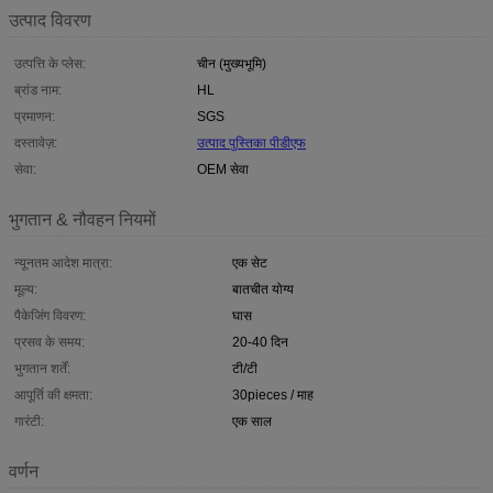
उत्पाद विवरण
उत्पत्ति के प्लेस:
चीन (मुख्यभूमि)
ब्रांड नाम:
HL
प्रमाणन:
SGS
दस्तावेज़:
उत्पाद पुस्तिका पीडीएफ
सेवा:
OEM सेवा
भुगतान & नौवहन नियमों
न्यूनतम आदेश मात्रा:
एक सेट
मूल्य:
बातचीत योग्य
पैकेजिंग विवरण:
घास
प्रसव के समय:
20-40 दिन
भुगतान शर्तें:
टी/टी
आपूर्ति की क्षमता:
30pieces / माह
गारंटी:
एक साल
वर्णन