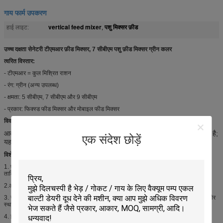
गाय फार्म उपकरण
vertical feed mixer
पशु मिक्सर फ़ीड
हाई लाइट:
,
उच्च दक्षता सेनेटरी टीएमआर फ़ीड मिक्सर, 7 सीबीएम पशु फ़ीड मिक्सर ग्रीन कलर
त्वरित विस्तार:
- टीएमआर = कुल मिश्रित राशन
- रंग: ग्रीन (अन्य उपलब्ध)
- क्षमता: 5 सीबीएम, 7 सीबीएम और 9 सीबीएम
- प्रकार: फिक्स्ड फीड मिक्सर और मोबाइल फीड मिक्सर
विवरण:
आदर्श टीएमआर खिला मिक्सर घास, घास और अन्य गाय फीड के लिए प्रयोग किया जाता है;
एक संदेश छोड़ें
यह बड़े और मध्यम खेती में व्यापक रूप से उपयोग किया जाता है।
विशेषताएं:
1. प्रूफिंग सामग्री को अतिप्रवाह से रोकने के लिए बॉक्स के शीर्ष पर एक लोहे का घेरा जोड़ा गया था
ताकि मशीन फर्म और स्थिर को बनाए रखने के साथ-साथ मात्रा बढ़ सके।
2.अगर ब्लेड को स्नेहक मुक्त बनाया गया था जिससे गलती की दर को कम किया जा सकता था।
3. ग्रेड दो reducer सुसज्जित जो टोक़ उत्पादन में वृद्धि होगी, शोर को कम करेगा, मशीन स्थिर रखें और
स्थायित्व का विस्तार करें।
4. इलेक्ट्रॉनिक टाइमर अच्छी तरह से सरगर्मी के समय नियंत्रण की गारंटी देता है।