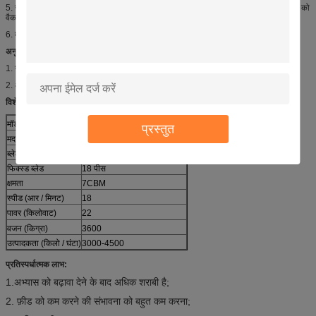
5. सामग्री आउटलेट स्वतंत्र हाइड्रोलिक दबाव द्वारा नियंत्रित किया गया था ताकि आउटलेट वॉल्यूम को
वैकल्पिक रूप से नियंत्रित किया जा सके।
6. मशीन को तामचीनी रंग के साथ चित्रित किया गया था जो मशीन को जंग से रखेगा।
अनुप्रयोगों:
1. गाय / पशु डेयरी फार्म में प्रयुक्त;
2. अन्य additives के साथ मोटे चारा मिश्रण करने के लिए प्रयुक्त;
विशेष विवरण:
मॉडल संख्या
HL-TMR9
प्रस्तुत
मद
9 टी टीएमआर मोबाइल फीड मिक्सर
ब्लेड चलाना
54pcs
फिक्स्ड ब्लेड
18 पीस
क्षमता
7CBM
स्पीड (आर / मिनट)
18
पावर (किलोवाट)
22
वजन (किग्रा)
3600
उत्पादकता (किलो / घंटा)
3000-4500
प्रतिस्पर्धात्मक लाभ:
1.अभ्यास को बढ़ावा देने के बाद अधिक शराबी है;
2. फ़ीड को कम करने की संभावना को बहुत कम करना;