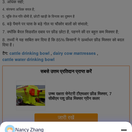
3. अधिक सही;
4. संरचना अधिक सरल है;
5. चूंकि तेज गति धीमी है, छोटी खाड़ी के विनाश का दुश्मन है
6. बड़े पैमाने पर घास के बड़े गोल या चौकोर बालों को संभालो;
7. क्योंकि बैरल सिडवॉल दबाव पर फ़ीड छोटा है, पहनने की दर बहुत कम मिक्सर है;
8. तथ्यों ने यह साबित कर दिया है कि 85% किसानों ने ऊर्ध्वाधर फ़ीड मिक्सर को बदल
दिया है।
cattle drinking bowl
dairy cow mattresses
टैग:
,
,
cattle water drinking bowl
सबसे उत्तम प्रतिदान प्राप्त करें
उच्च दक्षता सेनेटरी टीएमआर फ़ीड मिक्सर, 7
सीबीएम पशु फ़ीड मिक्सर ग्रीन कलर
जारी रखें
Nancy Zhang