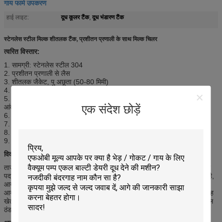
गाय फार्म उपकरण
दूध कूलर टैंक
दूध भंडारण टैंक
हाई लाइट:
,
स्टेनलेस स्टील मिल्क शीतलक टैंक, प्रशीतन प्रणाली के साथ मिल्क चिलर
त्वरित विस्तार:
1. सामग्री: स्टेनलेस स्टील 304
2. प्रशीतन प्रणाली से लैस
3. शीतलक जैकेट, पु अछूता (50-80 मिमी)
4. क्षमता: 500 एल -10000 एल
5. नियंत्रण बॉक्स, प्रशीतन समूह, प्रवेश, सीआईपी सफाई सिर,
एक संदेश छोड़ें
आंदोलन मोटर, मैनहोल, तापमान मीटर, टैंक बॉडी, आउटलेट।
6. कार्य तापमान: 35-4 सेल्स
7. सर्द: R404A (अनुशंसित) या R22
8. कस्टम बनाया उपलब्ध
9. कार्यक्षेत्र और क्षैतिज दो विकल्प
विवरण:
ताजा दूध कूलर मुख्य रूप से शीतलन और भंडारण पसीना दूध, कच्चा रस और अन्य तरल
पदार्थों में प्रयोग किया जाता है। यह अंतरराष्ट्रीय उन्नत तकनीक को अवशोषित करता है,
आयात करने वाली मशीन और सुरक्षा और सुरक्षा प्रणाली, माइक्रो कंप्यूटर मॉनिटर,
आयातित उन्नत तकनीक और उपकरण जैसे पॉलीयूरेथन फोमिंग, बाष्पीकरण । इसलिए यह
खेत, दूध कारखाने, खाद्य कारखाना, पेय फैक्ट्री और फार्मेसी उद्योग के लिए सबसे अनुकूल
ठंडा और भंडारण उपकरण है।