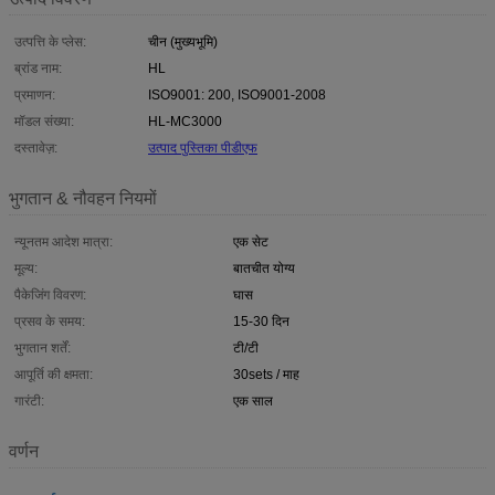
उत्पत्ति के प्लेस:
चीन (मुख्यभूमि)
ब्रांड नाम:
HL
प्रमाणन:
ISO9001: 200, ISO9001-2008
मॉडल संख्या:
HL-MC3000
दस्तावेज़:
उत्पाद पुस्तिका पीडीएफ
भुगतान & नौवहन नियमों
न्यूनतम आदेश मात्रा:
एक सेट
मूल्य:
बातचीत योग्य
पैकेजिंग विवरण:
घास
प्रसव के समय:
15-30 दिन
भुगतान शर्तें:
टी/टी
आपूर्ति की क्षमता:
30sets / माह
गारंटी:
एक साल
वर्णन