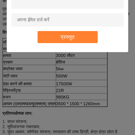
अनुप्रयोगों:
मुख्य रूप से ताजे दूध के संरक्षण और भंडारण में उपयोग किया जाता है।
यह पूरी तरह से
आयातित यूरोपीय मैन्यूरोप (गैर फ्लोरीन) और सुरक्षा संरक्षण प्रणाली के साथ अंतरराष्ट्रीय
उन्नत तकनीक को गोद लेता है। यह चारागाह, दूध स्टेशन, दूध कारखाने, खाद्य और पेय
उद्योग कारखानों के लिए आदर्श शीतलन और भंडारण उपकरण है।
विशेष विवरण:
प्रस्तुत
मॉडल संख्या
HL-MC3000
मद
3000 एल क्षैतिज दूध शीतलक टैंक
क्षमता
3000 लीटर
प्रकार
क्षैतिज
कंप्रेसर पावर
5kw
जेटी पावर
550W
ठंडा करने की क्षमता
17500W
रेफ्रिजरेंट्स
22R
वजन
980KG
आयाम (एलएक्सडब्ल्यूएक्सएच) एमएम
3500 * 1500 * 1260mm
प्रतिस्पर्धात्मक लाभ:
1. सरल संरचना;
2. सुविधाजनक रखरखाव;
3. सुंदर आकार, कॉम्पैक्ट संरचना, स्वचालन की उच्च डिग्री, क्षेत्र क्षेत्र छोटा है