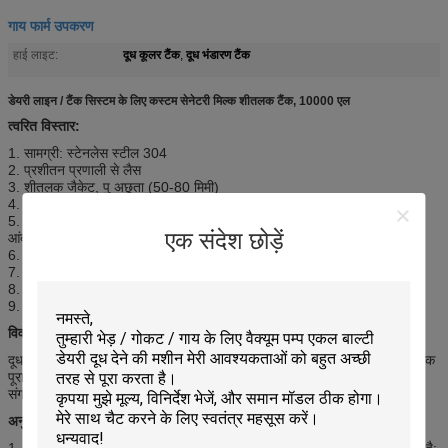
गाय फार्म उपकरण
दूध कूलर टैंक
दूध भंडारण टैंक
हाई लाइट:
,
डेयरी लाइन / टैंक सिस्टम के लिए कस्टम सेनेटरी मिल्क शीतलक टैंक, 10000 एल
त्वरित विस्तार:
1. सामग्री: स्टेनलेस स्टील 304
2. प्रशीतन प्रणाली से लैस
3. शीतलक जैकेट, पु अछूता (50-80 मिमी)
4. क्षमता: 500 एल -10000 एल
5. नियंत्रण बॉक्स, प्रशीतन समूह, प्रवेश, सीआईपी सफाई सिर,
एक संदेश छोड़ें
आंदोलन मोटर, मैनहोल, तापमान मीटर, टैंक बॉडी, आउटलेट।
6. कार्य तापमान: 35-4 सेल्स
7. सर्द: R404A (अनुशंसित) या R22
8. कस्टम बनाया उपलब्ध
9. कार्यक्षेत्र और क्षैतिज दो विकल्प
विवरण:
दूध चिलिंग मशीन / दूध शीतलक टैंक मुख्य रूप से खेत मैकेनाइजेशन दुग्ध उपकरण का एक
पूरा सेट है, मैन्युअल दुग्ध फार्मों और दूध संग्रह स्टेशन के लिए अधिक उपयुक्त है, संग्रह
संग्रह डेयरी दूध।
सर्वश्रेष्ठ ठंडा दूध संरक्षण, बैक्टीरिया प्रजनन को रोकना
अनुप्रयोगों:
1, सुंदर आकार के साथ, कॉम्पैक्ट संरचना, स्वचालन की उच्च डिग्री, फ़ील्ड क्षेत्र छोटा है;