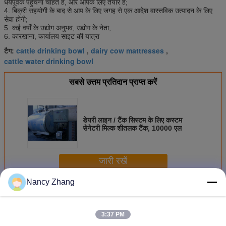
धैर्यपूर्वक पहुंचना चाहते हैं, और आपके लिए तैयार हैं;
4. बिक्री सहयोगी के बाद से आप के लिए जगह से एक आदेश वास्तविक उत्पादन के लिए
सेवा होगी;
5. कई वर्षों के उद्योग अनुभव, उद्योग के नेता;
6. कारखाना, कार्यालय साइट की यात्रा
cattle drinking bowl
dairy cow mattresses
टैग:
,
,
cattle water drinking bowl
सबसे उत्तम प्रतिदान प्राप्त करें
डेयरी लाइन / टैंक सिस्टम के लिए कस्टम
सेनेटरी मिल्क शीतलक टैंक, 10000 एल
जारी रखें
Nancy Zhang
गाय फार्म उपकरण
अधिक
3:37 PM