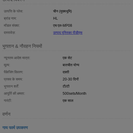
उत्पत्ति के प्लेस:
चीन (मुख्यभूमि)
ब्रांड नाम:
HL
मॉडल संख्या:
एच एल-MP08
दस्तावेज़:
उत्पाद पुस्तिका पीडीएफ
भुगतान & नौवहन नियमों
न्यूनतम आदेश मात्रा:
एक सेट
मूल्य:
बातचीत योग्य
पैकेजिंग विवरण:
दफ़्ती
प्रसव के समय:
20-30 दिनों
भुगतान शर्तें:
टी/टी
आपूर्ति की क्षमता:
500sets/Month
गारंटी:
एक साल
वर्णन
गाय फार्म उपकरण