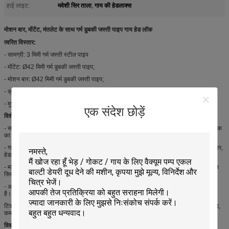
मवेशी सिर ताला
गाय की हेडलाक्स
हाई लाइट:
,
मोशन बार, मोंटेंट, मंतलेट के साथ गर्म डुबकी जस्ती पाइप गाय हेड लॉक
त्वरित विस्तार:
- सामग्री: 3 मिमी गर्म जस्ती स्टील पाइप
- मोंटेंट: Ø42 मिमी गर्म डुबकी जस्ती पाइप;
- मोशन बार: Ø42 मिमी गर्म डुबकी जस्ती पाइप;
- क्रॉस-बार: 50 * 40 गर्म डुबकी जस्ती वर्ग ट्यूब;
- मुख्य भाग: मोशन बार, मोंटेंट, मन्तलेट, क्लैंप, बोल्ट और एक्सिस पिन आदि।
एक संदेश छोड़ें
विशेषताएं:
- सरल ऑपरेशन, केवल एक 90 डिग्री रोटेशन और एक प्रेस फिट की जरूरत है, पूरे ताला और अनलॉक
का काम पूरा कर सकते हैं।
- गाय के अनुकूल डिजाइन, मवेशियों के भोजन के समय की गारंटी ले सकते हैं। गायों की उम्र के अनुसार,
हेडलाक के विभिन्न विशिष्टताओं का डिज़ाइन करें और दूध उपज बढ़ाएं।
- मानविकीय डिजाइन, कार्य कुशलता में सुधार कर सकता है। प्रत्येक सेट हेडलाक पर 2 आत्म-समापन
सिर लॉक के साथ, श्रम तीव्रता को बहुत कम कर सकता है।
- अच्छा लचीलापन गाय की हेडलॉक की पूरी पंक्ति स्वयं-लॉक हो सकती है, यह भी एक एकल हो सकती
है। यह डिजाइन दैनिक काम के लिए सुविधाजनक है।
टिकाऊ उत्पाद स्टील के जंग को रोकने के लिए हॉट गैल्वनाइजिंग के साथ सतह का उपचार करने के बाद,
कम से कम 0.8 मिमी।
विवरण: