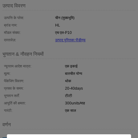
उत्पाद विवरण
उत्पत्ति के प्लेस:
चीन (मुख्यभूमि)
ब्रांड नाम:
HL
मॉडल संख्या:
एच एल-P10
दस्तावेज़:
उत्पाद पुस्तिका पीडीएफ
भुगतान & नौवहन नियमों
न्यूनतम आदेश मात्रा:
एक इकाई
मूल्य:
बातचीत योग्य
पैकेजिंग विवरण:
थोक
प्रसव के समय:
20-40days
भुगतान शर्तें:
टी/टी
आपूर्ति की क्षमता:
300units/माह
गारंटी:
एक साल
वर्णन