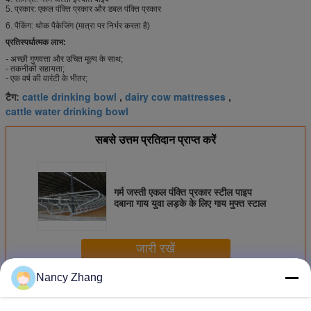
5. प्रकार: एकल पंक्ति प्रकार और डबल पंक्ति प्रकार
6. पैकिंग: थोक पैकेजिंग (मात्रा पर निर्भर करता है)
प्रतिस्पर्धात्मक लाभ:
- अच्छी गुणवत्ता और उचित मूल्य के साथ;
- तकनीकी सहायता;
- एक वर्ष की वारंटी के भीतर;
cattle drinking bowl
dairy cow mattresses
टैग:
,
,
cattle water drinking bowl
सबसे उत्तम प्रतिदान प्राप्त करें
गर्म जस्ती एकल पंक्ति प्रकार स्टील पाइप
दबाना गाय युवा लड़के के लिए गाय मुफ्त स्टाल
जारी रखें
Nancy Zhang
गाय फार्म उपकरण
अधिक