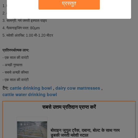
प्रस्तुत
1. मॉडल नं: एचएल-एमपी09
2. आइटम: मवेशी मुक्त स्टाल
3. सामग्री: गर्म जस्ती इस्पात पाइप
4. गैल्वनाइजिंग परत: 80μm
5. मवेशी अंतरिक्ष: 1.00 मी-1.20 मीटर
प्रतिस्पर्धात्मक लाभ:
- एक साल की वारंटी
- अच्छी गुणवत्ता
- सबसे अच्छी कीमत
- एक साल की वारंटी
cattle drinking bowl
dairy cow mattresses
टैग:
,
,
cattle water drinking bowl
सबसे उत्तम प्रतिदान प्राप्त करें
बोवाइन जुगुल ट्रैक, दबाना, बोल्ट के साथ गरम
डुबकी जस्ती मवेशी स्टाल