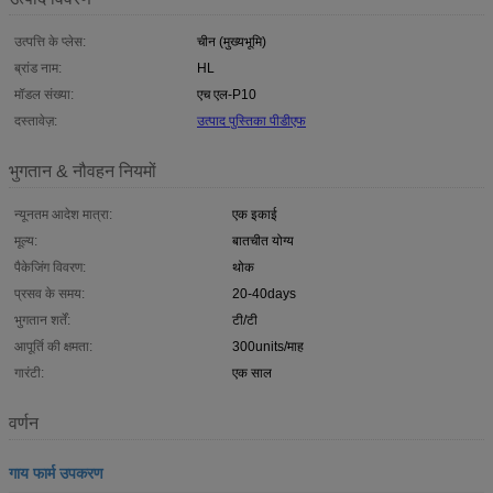
उत्पत्ति के प्लेस:
चीन (मुख्यभूमि)
ब्रांड नाम:
HL
मॉडल संख्या:
एच एल-P10
दस्तावेज़:
उत्पाद पुस्तिका पीडीएफ
भुगतान & नौवहन नियमों
न्यूनतम आदेश मात्रा:
एक इकाई
मूल्य:
बातचीत योग्य
पैकेजिंग विवरण:
थोक
प्रसव के समय:
20-40days
भुगतान शर्तें:
टी/टी
आपूर्ति की क्षमता:
300units/माह
गारंटी:
एक साल
वर्णन
गाय फार्म उपकरण