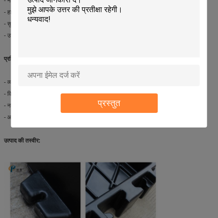
- नेटवर्क जैसा सपोर्ट बॉडी मवेशियों के खुरों के बंद हिस्से को प्रभावी ढंग से खोल सकता है
- हाथ से आयोजित डिजाइन, ues और स्थानांतरित करने में आसान
- सुरक्षित, बेस्वाद, तरल दवा के प्रति अनुत्तरदायी, साफ करने में आसान
- उच्च गुणवत्ता वाले आयातित पीई एकीकृत इंजेक्शन मोल्डिंग
प्रतिस्पर्धात्मक लाभ:
- व्यापक श्रेणी की गायों के कृषि उपकरण: हेडलॉक, फ्री स्टॉल और हच;
- विश्वसनीय गुणवत्ता और उत्कृष्ट उत्पाद
प्रस्तुत
- नमूना उपलब्ध है
- आजीवन तकनीकी सेवा समर्थन
उत्पाद की तस्वीर: