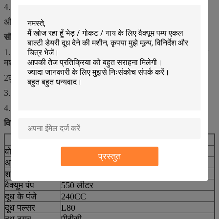
4. कीमत एक साल की गारंटी है
और जीवन भर तकनीकी सहायता।
संक्षिप्त विवरण:
1. HL-JN03B बाल्टी दूध देने की मशीन कीमत, मोबाइल दूध देने की
मशीन बिक्री के लिए
2दूध वाली गायों के लिए बाल्टी दूध देने वाली मशीन
3. 220V/50 - 60Hz ((अनुकूलित किया जा सकता है)
4. तकनीकी सहायता के साथ
विनिर्देशः
मॉडल
HL-JN03B
वोल्टेज
220-380V (एक या तीन चरण)
प्रस्तुत
आवृत्ति
40 से 60 हर्ट्ज
शक्ति
2200w
वैक्यूम पंप
550 लीटर
दूध के पंजे
240CC
दूध पल्सर
L80
दूध ट्यूब
पीवीसी