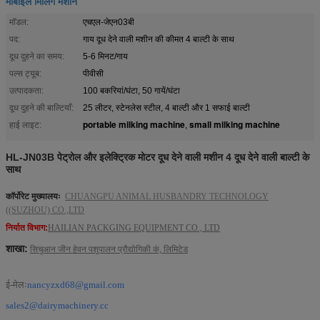
मोबाइल मिलिंग मशीन
मॉडल:
एचएल-जेएन03बी
पद:
गाय दूध देने वाली मशीन की कीमत 4 बाल्टी के साथ
दूध दुहने का समय:
5-6 मिनट/गाय
पल्स ट्यूब:
पीवीसी
उत्पादकता:
100 बकरियां/घंटा, 50 गायें/घंटा
दूध दुहने की बाल्टियाँ:
25 लीटर, स्टेनलेस स्टील, 4 बाल्टी और 1 सफाई बाल्टी
portable milking machine
small milking machine
हाई लाइट:
,
HL-JN03B पेट्रोल और इलेक्ट्रिक मोटर दूध देने वाली मशीन 4 दूध देने वाली बाल्टी के
साथ
कॉर्पोरेट मुख्यालयः
CHUANGPU ANIMAL HUSBANDRY TECHNOLOGY
((SUZHOU) CO.,LTD
निर्यात विभाग:
HAILIAN PACKGING EQUIPMENT CO., LTD
शाखा:
सिचुआन जीन हेवन पशुपालन प्रौद्योगिकी कं, लिमिटेड
ई-मेलः
nancyzxd68@gmail.com
sales2@dairymachinery.cc