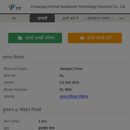
Chuangpu Animal Husbandry Technology (Suzhou) Co., Ltd.
घर
उत्पादों
हमारे बारे में
कारखाना भ्रमण
>>
सबसे अच्छी कीमत
हमसे संपर्क करें
उत्पाद विवरण
Place of Origin:
Jiangsu,China
ब्रांड नाम:
HL
प्रमाणन:
CE ISO SGS
Model Number:
HL-B06
दस्तावेज़:
उत्पाद पुस्तिका पीडीएफ
भुगतान & नौवहन नियमों
Min Order:
1 pcs
मूल्य:
बातचीत योग्य