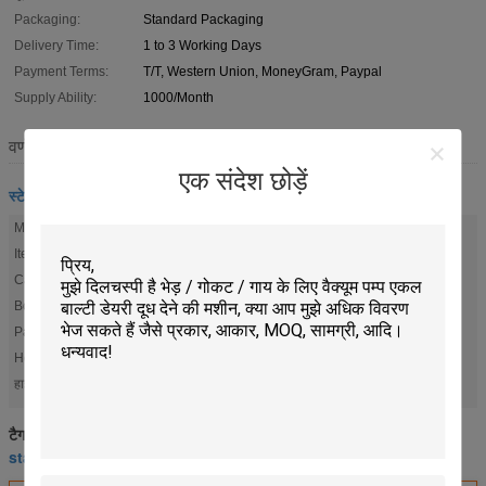
Packaging:
Standard Packaging
Delivery Time:
1 to 3 Working Days
Payment Terms:
T/T, Western Union, MoneyGram, Paypal
Supply Ability:
1000/Month
वर्णन
एक संदेश छोड़ें
स्टेनलेस स्टील के दूध कर सकते हैं
Model Number:
HL-B06
Item:
Stainless Steel Bucket With Screw Lid
Capacity:
20L
Body Diameter:
230mm
Payment Option:
T/T, Western Union, MoneyGram, Paypal
Height:
620mm
painted milk cans
स्टेनलेस स्टील के दूध के कंटेनर
हाई लाइट:
,
स्टेनलेस स्टील के दूध के कंटेनर
painted milk cans
टैग:
,
,
stainless steel milk containers