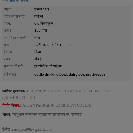
गाय फार्म उपकरण
नमूना:
एचएल-58ई
शरीर की सामग्री:
पीवीसी
वज़न:
0.6 किलोग्राम
ऊंचाई:
160 मिमी
जल छिद्र सामग्री:
ताँबा
भुगतान:
टी/टी, वेस्टर्न यूनियन, मनीग्राम
पैकेजिंग:
डिब्बा
पत्तन:
शंघाई
भुगतान की शर्तें:
एफओबी या सीआईएफ
cattle drinking bowl
dairy cow mattresses
हाई लाइट:
,
कॉर्पोरेट मुख्यालयः
CHUANGPU ANIMAL HUSBANDRY TECHNOLOGY
((SUZHOU) CO.,LTD
निर्यात विभाग:
HAILIAN PACKGING EQUIPMENT CO., LTD
शाखा:
सिचुआन जीन हेवन पशुपालन प्रौद्योगिकी कं, लिमिटेड
ई-मेलः
nancyzxd68@gmail.com