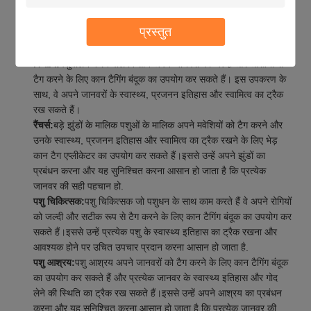
त्वरित और आसान है, और परिणाम सटीक और सटीक हैं।
प्रस्तुत
चुआंगपु एचएल-एमपी74 ईयर टैग एप्लीकेटर विभिन्न अवसरों और परिदृश्यों के लिए
आदर्श है, जिनमें शामिल हैंः
किसान:
पशुपालन करने वाले किसान अपने जानवरों को जल्दी और आसानी से
टैग करने के लिए कान टैगिंग बंदूक का उपयोग कर सकते हैं। इस उपकरण के
साथ, वे अपने जानवरों के स्वास्थ्य, प्रजनन इतिहास और स्वामित्व का ट्रैक
रख सकते हैं।
रैंचर्स:
बड़े झुंडों के मालिक पशुओं के मालिक अपने मवेशियों को टैग करने और
उनके स्वास्थ्य, प्रजनन इतिहास और स्वामित्व का ट्रैक रखने के लिए भेड़
कान टैग एप्लीकेटर का उपयोग कर सकते हैं।इससे उन्हें अपने झुंडों का
प्रबंधन करना और यह सुनिश्चित करना आसान हो जाता है कि प्रत्येक
जानवर की सही पहचान हो.
पशु चिकित्सक:
पशु चिकित्सक जो पशुधन के साथ काम करते हैं वे अपने रोगियों
को जल्दी और सटीक रूप से टैग करने के लिए कान टैगिंग बंदूक का उपयोग कर
सकते हैं।इससे उन्हें प्रत्येक पशु के स्वास्थ्य इतिहास का ट्रैक रखना और
आवश्यक होने पर उचित उपचार प्रदान करना आसान हो जाता है.
पशु आश्रय:
पशु आश्रय अपने जानवरों को टैग करने के लिए कान टैगिंग बंदूक
का उपयोग कर सकते हैं और प्रत्येक जानवर के स्वास्थ्य इतिहास और गोद
लेने की स्थिति का ट्रैक रख सकते हैं।इससे उन्हें अपने आश्रय का प्रबंधन
करना और यह सुनिश्चित करना आसान हो जाता है कि प्रत्येक जानवर की