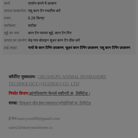
कार्य:
प्रयोग करने में आसान
उत्पाद व्यवहार्यता:
पशु कान टैग स्थापित करें
वजन:
0.28 किग्रा
सटीकता:
सटीक
सुई का नाम:
कान टैग प्लायर सुई, कान टैग पिन
उत्पाद का उपयोग:
भेड़ गाय बोवाइन सुअर कान टैग ठीक करें
गायों के कान टैगिंग उपकरण
सूअर कान टैगिंग उपकरण
पशु कान टैगिंग उपकरण
हाई लाइट:
,
,
कॉर्पोरेट मुख्यालयः
CHUANGPU ANIMAL HUSBANDRY
TECHNOLOGY ((SUZHOU) CO.,LTD
निर्यात विभाग:
झांगजियागंग फैनर्स मशीनरी कं, लिमिटेड।
शाखा:
सिचुआन जीन हेवन पशुपालन प्रौद्योगिकी कं, लिमिटेड
ई-मेलः
nancyzxd68@gmail.com
sales2@dairymachinery.cc