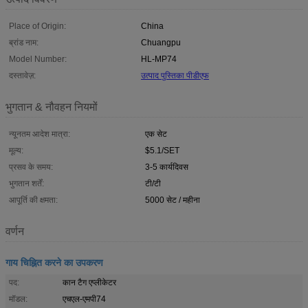
Place of Origin:
China
ब्रांड नाम:
Chuangpu
Model Number:
HL-MP74
दस्तावेज़:
उत्पाद पुस्तिका पीडीएफ
भुगतान & नौवहन नियमों
न्यूनतम आदेश मात्रा:
एक सेट
मूल्य:
$5.1/SET
प्रसव के समय:
3-5 कार्यदिवस
भुगतान शर्तें:
टी/टी
आपूर्ति की क्षमता:
5000 सेट / महीना
वर्णन
गाय चिह्नित करने का उपकरण
पद:
कान टैग एप्लीकेटर
मॉडल:
एचएल-एमपी74