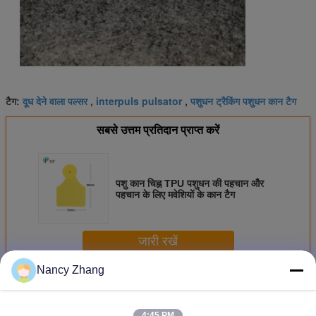
दूध देने वाला पल्सर
interpuls pulsator
पशुधन ट्रैकिंग पशुधन कान टैग
टैग:
,
,
सबसे उत्तम प्रतिदान प्राप्त करें
पशु कान चिह्न TPU पशुधन की पहचान और
पहचान के लिए मवेशियों के कान टैग
जारी रखें
Nancy Zhang
गाय चिह्नित करने का उपकरण
अधिक
4:45 PM