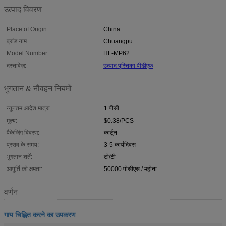
उत्पाद विवरण
Place of Origin:
China
ब्रांड नाम:
Chuangpu
Model Number:
HL-MP62
दस्तावेज़:
उत्पाद पुस्तिका पीडीएफ
भुगतान & नौवहन नियमों
न्यूनतम आदेश मात्रा:
1 पीसी
मूल्य:
$0.38/PCS
पैकेजिंग विवरण:
कार्टून
प्रसव के समय:
3-5 कार्यदिवस
भुगतान शर्तें:
टी/टी
आपूर्ति की क्षमता:
50000 पीसीएस / महीना
वर्णन
गाय चिह्नित करने का उपकरण