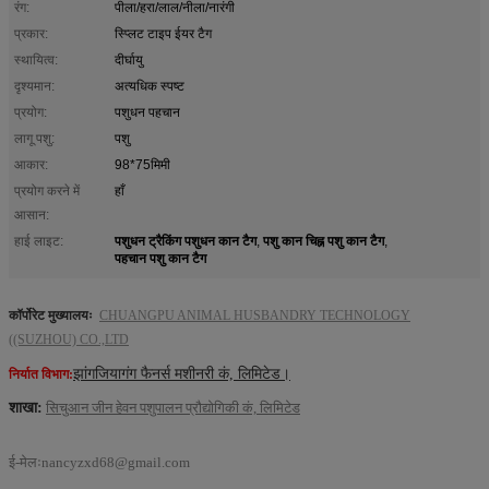
रंग:
पीला/हरा/लाल/नीला/नारंगी
प्रकार:
स्प्लिट टाइप ईयर टैग
स्थायित्व:
दीर्घायु
दृश्यमान:
अत्यधिक स्पष्ट
प्रयोग:
पशुधन पहचान
लागू पशु:
पशु
आकार:
98*75मिमी
प्रयोग करने में
हाँ
आसान:
पशुधन ट्रैकिंग पशुधन कान टैग
पशु कान चिह्न पशु कान टैग
हाई लाइट:
,
,
पहचान पशु कान टैग
कॉर्पोरेट मुख्यालयः
CHUANGPU ANIMAL HUSBANDRY TECHNOLOGY
((SUZHOU) CO.,LTD
झांगजियागंग फैनर्स मशीनरी कं, लिमिटेड।
निर्यात विभाग:
शाखा:
सिचुआन जीन हेवन पशुपालन प्रौद्योगिकी कं, लिमिटेड
ई-मेलः
nancyzxd68@gmail.com