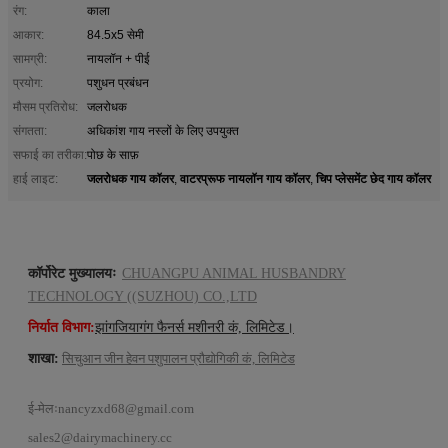
रंग:
काला
आकार:
84.5x5 सेमी
सामग्री:
नायलॉन + पीई
प्रयोग:
पशुधन प्रबंधन
मौसम प्रतिरोध:
जलरोधक
संगतता:
अधिकांश गाय नस्लों के लिए उपयुक्त
सफाई का तरीका:
पोछ के साफ़
जलरोधक गाय कॉलर
वाटरप्रूफ नायलॉन गाय कॉलर
चिप प्लेसमेंट छेद गाय कॉलर
हाई लाइट:
,
,
कॉर्पोरेट मुख्यालयः
CHUANGPU ANIMAL HUSBANDRY
TECHNOLOGY ((SUZHOU) CO.,LTD
निर्यात विभाग:
झांगजियागंग फैनर्स मशीनरी कं, लिमिटेड।
शाखा:
सिचुआन जीन हेवन पशुपालन प्रौद्योगिकी कं, लिमिटेड
ई-मेलः
nancyzxd68@gmail.com
sales2@dairymachinery.cc