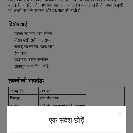
बनाते हैंगाय कॉलर के साथ आप यह जानकर आराम कर सकते हैं कि आपके पशुओं
का अच्छी तरह से प्रबंधन और देखभाल की जाती है।
विशेषताएं:
उत्पाद का नामः गाय कॉलर
मौसम प्रतिरोधीः जलरोधक
सफाई का तरीकाः साफ पोंछें
रंगः नीला
डिजाइनः बकल क्लोजर
सामग्रीः नायलॉन + पीई
तकनीकी मापदंडः
सफाई विधि
साफ़ करें
डिजाइन
बंधक बंद करना
संगतता
अधिकांश गाय नस्लों के लिए उपयुक्त
विन्यास
चिप प्लेसमेंट होल
एक संदेश छोड़ें
प्रयोग
पशुधन प्रबंधन
स्थायित्व
उच्च