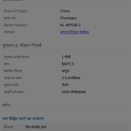
Place of Origin:
China
ब्रांड नाम:
Chuangpu
Model Number:
HL-MP59B-2
दस्तावेज़:
उत्पाद पुस्तिका पीडीएफ
भुगतान & नौवहन नियमों
न्यूनतम आदेश मात्रा:
1 पीसी
मूल्य:
$8/PCS
पैकेजिंग विवरण:
कार्टून
प्रसव के समय:
3-5 कार्यदिवस
भुगतान शर्तें:
टी/टी
आपूर्ति की क्षमता:
5000 पीसीएस/माह
वर्णन
गाय चिह्नित करने का उपकरण
विन्यास:
चिप प्लेसमेंट होल