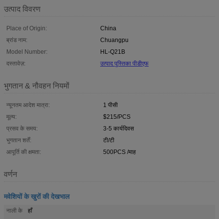
उत्पाद विवरण
Place of Origin:
China
ब्रांड नाम:
Chuangpu
Model Number:
HL-Q21B
दस्तावेज़:
उत्पाद पुस्तिका पीडीएफ
भुगतान & नौवहन नियमों
न्यूनतम आदेश मात्रा:
1 पीसी
मूल्य:
$215/PCS
प्रसव के समय:
3-5 कार्यदिवस
भुगतान शर्तें:
टी/टी
आपूर्ति की क्षमता:
500PCS /माह
वर्णन
मवेशियों के खुरों की देखभाल
नाली के
हाँ