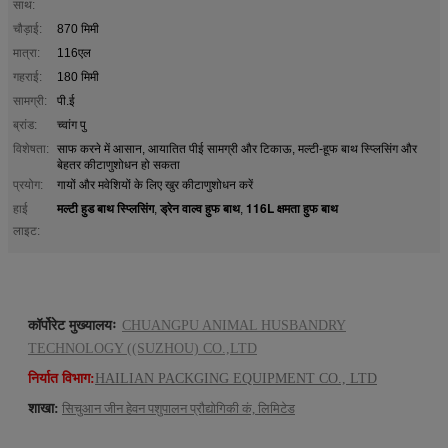
साथ:
चौड़ाई:
870 मिमी
मात्रा:
116एल
गहराई:
180 मिमी
सामग्री:
पी.ई
ब्रांड:
च्वांग पु
विशेषता:
साफ करने में आसान, आयातित पीई सामग्री और टिकाऊ, मल्टी-हूफ बाथ स्प्लिसिंग और
बेहतर कीटाणुशोधन हो सकता
प्रयोग:
गायों और मवेशियों के लिए खुर कीटाणुशोधन करें
मल्टी हुड बाथ स्प्लिसिंग
ड्रेन वाल्व हुफ बाथ
116L क्षमता हुफ बाथ
हाई
,
,
लाइट:
कॉर्पोरेट मुख्यालयः
CHUANGPU ANIMAL HUSBANDRY
TECHNOLOGY ((SUZHOU) CO.,LTD
निर्यात विभाग:
HAILIAN PACKGING EQUIPMENT CO., LTD
शाखा:
सिचुआन जीन हेवन पशुपालन प्रौद्योगिकी कं, लिमिटेड