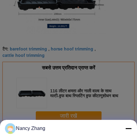
barefoot trimming
horse hoof trimming
टैग:
,
,
cattle hoof trimming
सबसे उत्तम प्रतिदान प्राप्त करें
116 लीटर क्षमता और नाली वाल्व के साथ
मल्टी-हुफ बाथ स्प्लिटिंग हुफ कीटाणुशोधन बाथ
जारी रखें
Nancy Zhang
मवेशियों के खुरों की देखभाल
अधिक