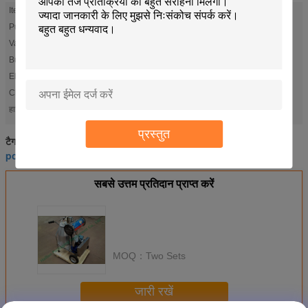
Item:
Cow Mobile Milking Machine
Pulsator:
L80
Vacuum Pump:
250L
Bucket Capacity:
25L
Electric Motor:
Copper Wire
Cluster Group:
1 Set
dairy milking machine
small milking machine
हाई लाइट:
,
प्रस्तुत
dairy milking machine
small milking machine
टैग:
,
,
portable milking machine
सबसे उत्तम प्रतिदान प्राप्त करें
MOQ：
Two Sets
जारी रखें