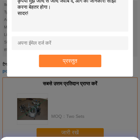
Item:
Cattle Removable Milking Machine
Type:
Removable
Animal:
Cattle
Material:
Stainless Steel
Liner:
Rubber Milk Liner
Shell:
Stainless Steel Milk Shell
dairy milking machine
small milking machine
हाई लाइट:
,
प्रस्तुत
dairy milking machine
small milking machine
टैग:
,
,
portable milking machine
सबसे उत्तम प्रतिदान प्राप्त करें
MOQ：
Two Sets
जारी रखें