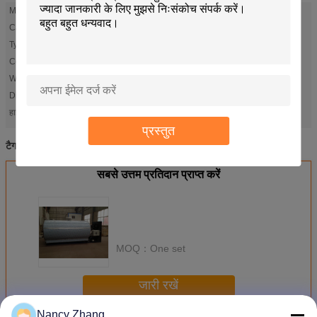
Model Number:
HL-MC5000
Capacity:
5000 liter
Type:
Horizontal
Compressor Power:
10KW
Weight:
980kg
Dimension(LxWxH) MM:
3500*2000*1550
दूध कूलर टैंक
दूध भंडारण टैंक
हाई लाइट:
,
प्रस्तुत
स्टेनलेस स्टील के दूध के कंटेनर
दूध कूलर टैंक
दूध भंडारण टैंक
टैग:
,
,
सबसे उत्तम प्रतिदान प्राप्त करें
MOQ：
One set
जारी रखें
Nancy Zhang