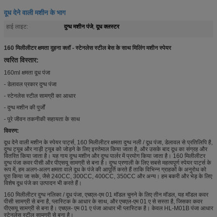
दूध देने वाली मशीन के भाग
दुग्ध मशीन पंजे
दूध क्लस्टर
हाई लाइट:
,
160 मिलीलीटर क्षमता दुहना क्लॉ - स्टेनलेस स्टील बेस के साथ मिलिंग मशीन स्पेयर
त्वरित विस्तार:
160ml क्षमता दूध पंजा
- डेलावल प्रकार दुग्ध पंजा
- स्टेनलेस स्टील सामग्री का आधार
- दुग्ध मशीन की पुर्जों
- पूरे जीवन तकनीकी सहायता के साथ
विवरण:
दूध देने वाली मशीन के स्पेयर पार्ट्स, 160 मिलीलीटर क्षमता दुग्ध नली / दूध पंजा, डेलावल से प्रतिलिपि है,
दुग्ध ट्यूब और नाड़ी ट्यूब को जोड़ने के लिए इस्तेमाल किया जाता है, और उसके बाद दूध का संग्रह और
वितरित किया जाता है। यह गाय दुग्ध मशीन और दुग्ध पार्लर में प्रयोग किया जाता है। 160 मिलीलीटर
दुग्ध पंजा कवर पीसी और पीएसयू सामग्री से बना है। दुग्ध प्रणाली के लिए सबसे महत्वपूर्ण स्पेयर पार्ट्स के
रूप में, हम अलग-अलग क्षमता वाले दूध के पंजे की आपूर्ति करते हैं ताकि विभिन्न ग्राहकों के अनुरोध को
पूरा किया जा सके, जैसे 240CC, 300CC, 400CC, 350CC और अन्य। हम बकरी और भेड़ के लिए
विशेष दूध पंजे का उत्पादन भी करते हैं।
160 मिलीलीटर दुग्ध नलिका / दूध पंजा, एचएल-एम 01 मॉडल चुनने के लिए तीन मॉडल, यह मॉडल कवर
पीसी सामग्री से बना है, प्लास्टिक के आधार के साथ, और एचएल-एम 01 ए से सस्ता है, जिसका कवर
पीएसयू सामग्री से बना है। एचएल- एम 01 ए पंजा आधार भी प्लास्टिक है। केवल HL-M01B पंजा आधार
स्टेनलेस स्टील सामग्री से बना है।