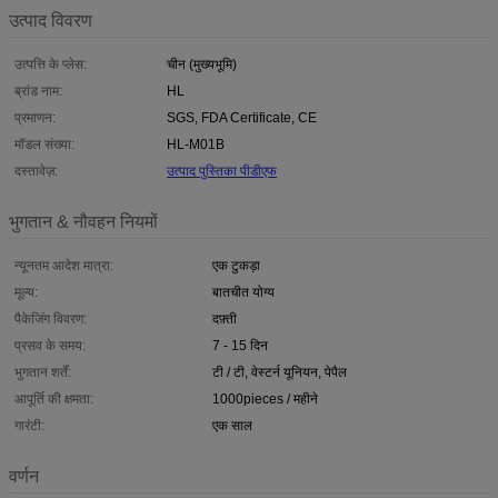
उत्पाद विवरण
उत्पत्ति के प्लेस:
चीन (मुख्यभूमि)
ब्रांड नाम:
HL
प्रमाणन:
SGS, FDA Certificate, CE
मॉडल संख्या:
HL-M01B
दस्तावेज़:
उत्पाद पुस्तिका पीडीएफ
भुगतान & नौवहन नियमों
न्यूनतम आदेश मात्रा:
एक टुकड़ा
मूल्य:
बातचीत योग्य
पैकेजिंग विवरण:
दफ़्ती
प्रसव के समय:
7 - 15 दिन
भुगतान शर्तें:
टी / टी, वेस्टर्न यूनियन, पेपैल
आपूर्ति की क्षमता:
1000pieces / महीने
गारंटी:
एक साल
वर्णन