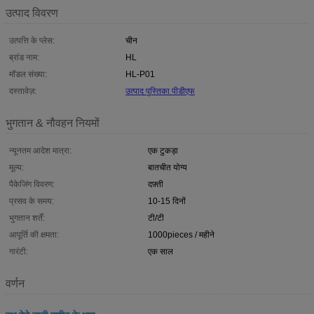
उत्पाद विवरण
उत्पत्ति के प्लेस:
चीन
ब्रांड नाम:
HL
मॉडल संख्या:
HL-P01
दस्तावेज़:
उत्पाद पुस्तिका पीडीएफ
भुगतान & नौवहन नियमों
न्यूनतम आदेश मात्रा:
एक टुकड़ा
मूल्य:
बातचीत योग्य
पैकेजिंग विवरण:
दफ़्ती
प्रसव के समय:
10-15 दिनों
भुगतान शर्तें:
टी/टी
आपूर्ति की क्षमता:
1000pieces / महीने
गारंटी:
एक साल
वर्णन