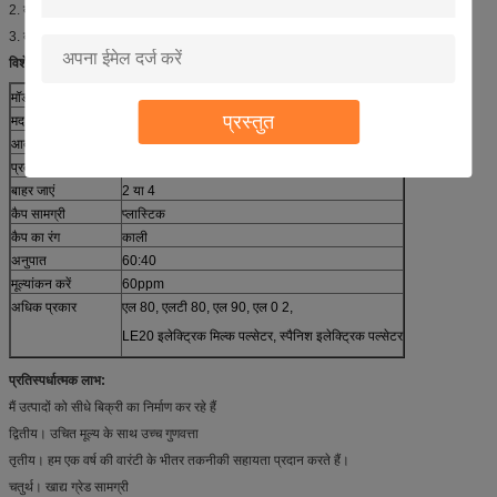
2. दूध देने वाली मशीन के लिए आवश्यक भाग;
3. दूध मिल पार्लर में अपरिहार्य हिस्सा;
विशेष विवरण:
मॉडल संख्या
HL-P01
प्रस्तुत
मद
एल 80 दूध पल्सेटर
आदर्श
L80
प्रकार
वायवीय पल्सेटर
बाहर जाएं
2 या 4
कैप सामग्री
प्लास्टिक
कैप का रंग
काली
अनुपात
60:40
मूल्यांकन करें
60ppm
अधिक प्रकार
एल 80, एलटी 80, एल 90, एल 0 2,
LE20 इलेक्ट्रिक मिल्क पल्सेटर, स्पैनिश इलेक्ट्रिक पल्सेटर
प्रतिस्पर्धात्मक लाभ:
मैं उत्पादों को सीधे बिक्री का निर्माण कर रहे हैं
द्वितीय। उचित मूल्य के साथ उच्च गुणवत्ता
तृतीय। हम एक वर्ष की वारंटी के भीतर तकनीकी सहायता प्रदान करते हैं।
चतुर्थ। खाद्य ग्रेड सामग्री