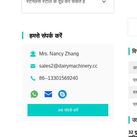
स्टेनलेस स्टील के दूध कर सकते हैं
हमसे संपर्क करें
वि
Mrs. Nancy Zhang
sales2@dairymachinery.cc
उत्
86--13301569240
प्
दस
प्
अब संपर्क करें
उत
32 दू