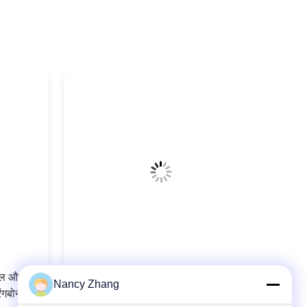
ॉटल और
दुग्ध फार्मों के लिए दूध प्रवाह मीटर के साथ
Nancy Zhang
ंगबोन
आईएसओ प्रमाणित हेरिंगबोन मिल्किंग सैलून