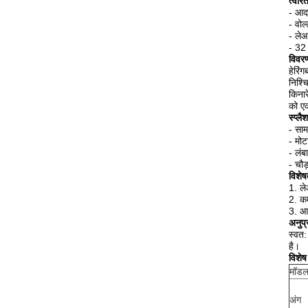
त्वरि
- आदर
- वोल
- ले
- 32 
विवर
हेरिं
निश्च
किनार
को एक
स्प्लैश
- सामग
- मोट
- लंब
- चौड
विशेष
1. ले
2. क
3. आ
अनुप्
स्वत:
है।
विशेष
मॉडल
अंग