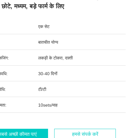
, छोटे, मध्यम, बड़े फार्म के लिए
एक सेट
बातचीत योग्य
ेजिंग:
लकड़ी के टोकरा, दफ़्ती
वधि:
30-40 दिनों
िधि:
टी/टी
षमता:
10sets/माह
बसे अच्छी कीमत पाएं
हमसे संपर्क करें