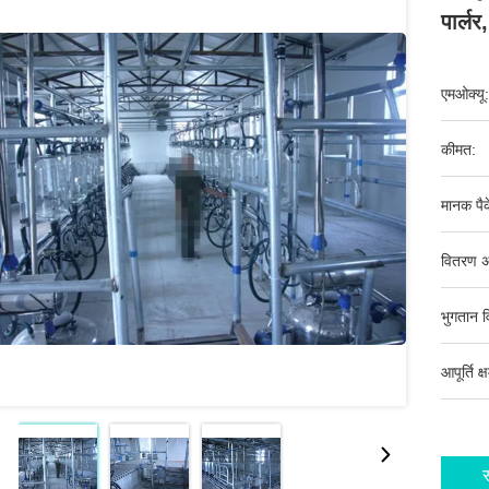
पार्लर
एमओक्यू:
कीमत:
मानक पैक
वितरण अ
भुगतान व
आपूर्ति क्
स