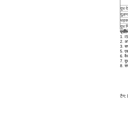
दूध द
दुल्हन
धड़कन
दूध म
प्रति
1. I
2. अच
3. स
5. एक
6. व
7. दू
8. सभ
टैग: