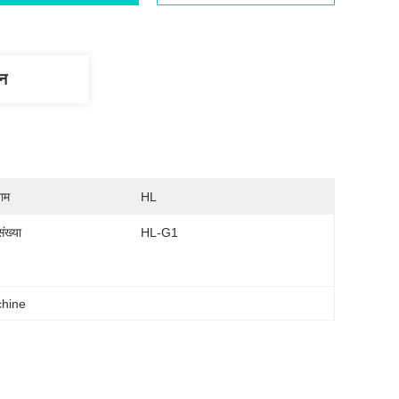
णन
नाम
HL
ंख्या
HL-G1
chine