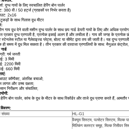
त विस्तार:
्श: दुग्ध गायों के लिए स्वचालित हेरिंग बोन पार्लर
्ट: 380 वी / 50 हर्ट्ज (ग्राहकों पर निर्भर करता है)
आउट: 2x16
टुकड़ों के साथ गिलास दूध मीटर
ण:
गबोन गाय दूध देने वाली मशीन दुग्ध पार्लर के साथ छप गार्ड डेयरी गायों के लिए और अधिक प्र
ित प्रकार दुग्ध प्रणाली है, प्रत्येक इकाई अलग है और लचीला है। गाय की जगह के प्रत्येक छ
े स्टेनलेस स्टील या गैलेवाइज्ड प्लेट्स, बोल्ट या सीमेंट द्वारा तय की जाती है। यह दुग्ध प
 ही समय में दूध मिल सकता है। तीन प्रकार की दरवाजा प्रणालियों के साथ: मैनुअल कंट्रोल, 
 गार्ड
्री: गर्म जस्ती
ाई: 3 मिमी
ाई: 2200 मिमी
़ाई: 660 मिमी
ताएं:
आउट कॉम्पैक्ट, अंतरिक्ष बचाओ;
म लागत और उच्च दक्षता;
सान निरीक्षण और संचालित;
रयोगों:
 हेरिंग बोन पार्लर, कांच के दूध के मीटर के साथ रिकॉर्डर और ताजे दूध प्राप्त करते हैं, आमतौर
 विवरण:
 संख्या
HL-G1
वैक्यूम सिस्टम, पल्सेटर सिस्टम, मिल्क प
मिल्किंग क्लस्टर समूह, मिल्क रिसीवर सिस