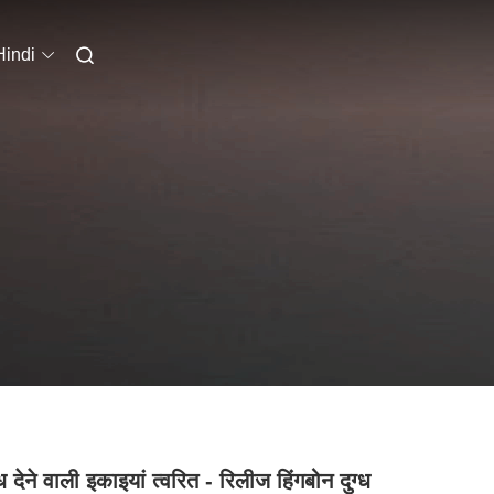
Hindi
 देने वाली इकाइयां त्वरित - रिलीज हिंगबोन दुग्ध