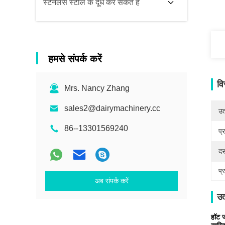
स्टेनलेस स्टील के दूध कर सकते हैं
हमसे संपर्क करें
वि
Mrs. Nancy Zhang
sales2@dairymachinery.cc
उत्
86--13301569240
प्
दस
प्
अब संपर्क करें
उत
हॉट ज