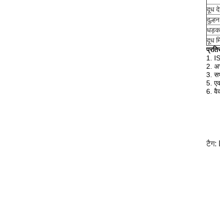
दूध द
दुल्हन
धड़कन
दूध म
प्रति
1. I
2. अच
3. स
5. एक
6. व
टैग: