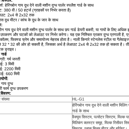
त विस्तार:
्श: हेरिंगबोन गाय दूध देने वाली मशीन दुग्ध पार्लर स्पलैश गार्ड के साथ
्ट: 380 वी / 50 हर्ट्ज (ग्राहकों पर निर्भर करता है)
आउट: 2x4 से 2x32 तक
ास दूध मीटर / कांच के दूध के जार के साथ
ण:
गबोन गाय दूध देने वाली मशीन दुग्ध पार्लर के साथ छप गार्ड डेयरी बकरी, या गायों के लिए अधि
र उपकरण और घटकों को लेआउट पर निर्भर करेगा। यह एक निश्चित प्रकार दुग्ध प्रणाली है, 
ड कॉलम, फिक्स्ड फ्रेम और समायोज्य मेहराब होता है। नाली किनारे स्टेनलेस स्टील या गैलेवाइज्ड
 32 * 32 की ओर हो सकती है, जिसका अर्थ है लेआउट 2x4 से 2x32 तक हो सकता है। तीन प्
ेटिक ड्राइव।
 गार्ड
्री: गर्म जस्ती
ाई: 3 मिमी
ाई: 2200 मिमी
़ाई: 660 मिमी
रयोगों:
ध गाय दुग्ध
री फार्म दुग्ध उपकरण
 विवरण:
 संख्या
HL-G1
हेरिंगबोन गाय दूध देने वाली मशीन मिलिंग 
गार्ड के साथ
वैक्यूम सिस्टम, पल्सेटर सिस्टम, मिल्क प
मिल्किंग क्लस्टर समूह, मिल्क रिसीवर सिस
सिस्टम, ग्लास मिल्क मीटर और ब्रैकेट।