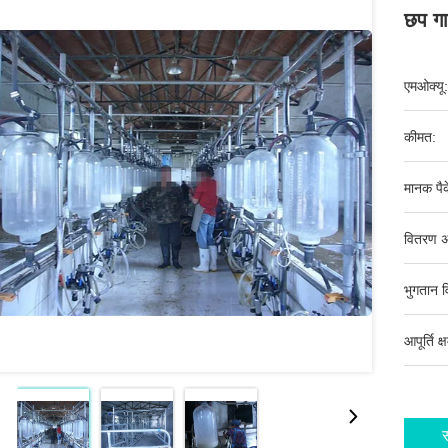
छप गार
एमओक्यू:
कीमत:
मानक पैक
वितरण अ
भुगतान व
आपूर्ति क्
स