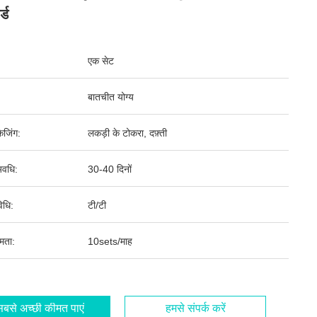
्ड
एक सेट
बातचीत योग्य
ेजिंग:
लकड़ी के टोकरा, दफ़्ती
वधि:
30-40 दिनों
िधि:
टी/टी
षमता:
10sets/माह
बसे अच्छी कीमत पाएं
हमसे संपर्क करें