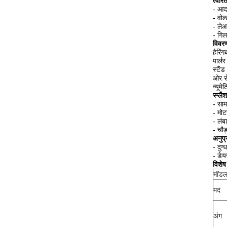
त्वरि
- आदर
- वोल
- ले
- गिल
विवर
हेरिं
पार्ल
स्टैं
ओर से
न्यूम
स्प्लैश
- सामग
- मोट
- लंब
- चौड
अनुप्
- दुग्
- डेय
विशेष
मॉडल
मद
अंग