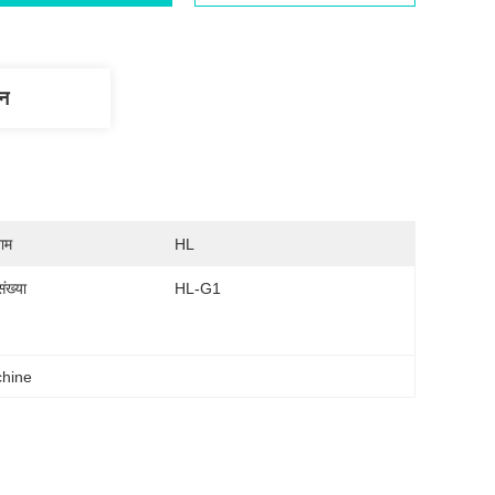
णन
नाम
HL
ंख्या
HL-G1
chine