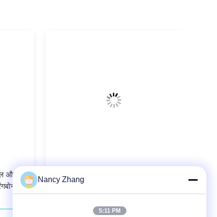
ॉटल और
दुग्ध फार्मों के लिए दूध प्रवाह मीटर के साथ
Nancy Zhang
ंगबोन
आईएसओ प्रमाणित हेरिंगबोन मिल्किंग सैलून
सिस्टम
5:11 PM