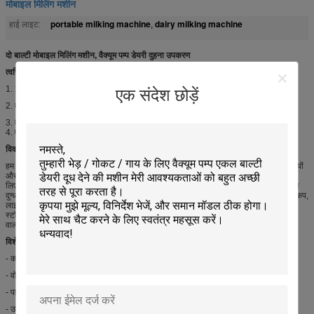
मोबाइल मिलिंग मशीन
portable milking machine
dairy milking machine
हाई लाइट:
,
दो बाल्टी मोबाइल मिलिंग मशीन, वैक्यूम पम्प डेयरी दुहना उपकरण
त्वरित विस्तार:
1. 15-30 गायों से कम मात्रा के लिए मोबाइल वैक्यूम पम्प दुग्ध मशीन ..
एक संदेश छोड़ें
2. दो इकाइयां: वैक्यूम इकाई और दुग्ध इकाई
3. दूध देने वाली मशीन गायों, बकरियों और भेड़ के लिए उपयुक्त है।
4. एकल बाल्टी भी उपलब्ध है।
विवरण:
हम मोबाइल दुग्ध मशीन की एक बहुत विस्तृत श्रृंखला की पेशकश करते हैं, सभी प्रकार के गायों, बकरियों
और भेड़, जैसे वैक्यूम पंप प्रकार, पिस्टन पंप प्रकार, सूखी वैक्यूम पंप प्रकार, गैसोलीन प्रकार आदि के
लिए उपयुक्त हैं। वैक्यूम पंप प्रकार मोबाइल दुहना मशीन सबसे अधिक है लोकप्रिय एक है, जिसमें उच्च
दुग्ध क्षमता है, और जानवर के लिए बेहतर है। मोबाइल दुहना मशीन पल्सेटर, क्लस्टर, दुग्ध बाल्टी, टीट कप,
लाइनर, दूध ट्यूब (लंबी या छोटी), एयर टयूबिंग (वैक्यूम नली / पाइप), वैक्यूम पंप (ब्लेड प्रकार), ऑटो-
स्टॉप वैक्यूम वाल्व, मफलर द्वारा गठित की जाती है। / रवशामक, तेल पॉट, वैक्यूम मैनस्टेट, वैक्यूम बॉल
वाल्व, वैक्यूम वॉच आदि।
विशेष विवरण:
- कार्यकाल शून्य डिग्री: 50kpa
- वोल्ट: 220 वी / 50 हर्ट्ज
- पावर: 750 वी - 1100 वा
- उत्पादकता: 20 - 24 गायों / घंटे