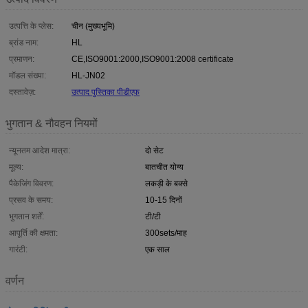
उत्पत्ति के प्लेस:
चीन (मुख्यभूमि)
ब्रांड नाम:
HL
प्रमाणन:
CE,ISO9001:2000,ISO9001:2008 certificate
मॉडल संख्या:
HL-JN02
दस्तावेज़:
उत्पाद पुस्तिका पीडीएफ
भुगतान & नौवहन नियमों
न्यूनतम आदेश मात्रा:
दो सेट
मूल्य:
बातचीत योग्य
पैकेजिंग विवरण:
लकड़ी के बक्से
प्रसव के समय:
10-15 दिनों
भुगतान शर्तें:
टी/टी
आपूर्ति की क्षमता:
300sets/माह
गारंटी:
एक साल
वर्णन