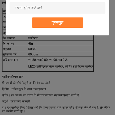
विशेष विवरण:
मॉडल संख्या
HL-P04
मद
L02 दूध पल्सेटर
प्रस्तुत
आदर्श
L02
प्रकार
वायवीय पल्सेटर
बाहर जाएं
2
कैप सामग्री
प्लास्टिक
कैप का रंग
नीला
अनुपात
60:40
मूल्यांकन करें
60ppm
अधिक प्रकार
एल 80, एलटी 80, एल 90, एल 0 2,
LE20 इलेक्ट्रिक मिल्क पल्सेटर, स्पैनिश इलेक्ट्रिक पल्सेटर
प्रतिस्पर्धात्मक लाभ:
मैं उत्पादों को सीधे बिक्री का निर्माण कर रहे हैं
द्वितीय। उचित मूल्य के साथ उच्च गुणवत्ता
तृतीय। हम एक वर्ष की वारंटी के भीतर तकनीकी सहायता प्रदान करते हैं।
चतुर्थ। खाद्य ग्रेड सामग्री
वी। दूध पल्सेटर किट (झिल्ली) जो कि उच्च गुणवत्ता वाले भोजन ग्रेड सिलिका जेल से बना है, लंबे जीवन
का उपयोग करते हुए।