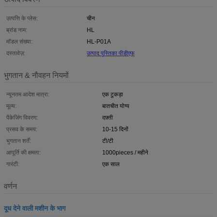
उत्पत्ति के प्लेस:
चीन
ब्रांड नाम:
HL
मॉडल संख्या:
HL-P01A
दस्तावेज़:
उत्पाद पुस्तिका पीडीएफ
भुगतान & नौवहन नियमों
न्यूनतम आदेश मात्रा:
एक टुकड़ा
मूल्य:
बातचीत योग्य
पैकेजिंग विवरण:
दफ़्ती
प्रसव के समय:
10-15 दिनों
भुगतान शर्तें:
टी/टी
आपूर्ति की क्षमता:
1000pieces / महीने
गारंटी:
एक साल
वर्णन
दूध देने वाली मशीन के भाग