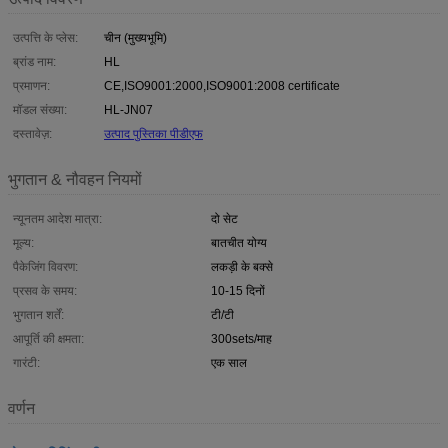
उत्पत्ति के प्लेस:
चीन (मुख्यभूमि)
ब्रांड नाम:
HL
प्रमाणन:
CE,ISO9001:2000,ISO9001:2008 certificate
मॉडल संख्या:
HL-JN07
दस्तावेज़:
उत्पाद पुस्तिका पीडीएफ
भुगतान & नौवहन नियमों
न्यूनतम आदेश मात्रा:
दो सेट
मूल्य:
बातचीत योग्य
पैकेजिंग विवरण:
लकड़ी के बक्से
प्रसव के समय:
10-15 दिनों
भुगतान शर्तें:
टी/टी
आपूर्ति की क्षमता:
300sets/माह
गारंटी:
एक साल
वर्णन