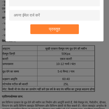
- कुछ और मजबूत भाग- कम सेवा और रखरखाव।
- बकरी दुहना मशीन भी उपलब्ध है।
एकल और डबल बाल्टी उपलब्ध हैं।
- कम शोर, ताकि पशुओं को घूमने न दें
अनुप्रयोगों:
- गायों, बकरी, भेड़ और भैंस
प्रस्तुत
- छोटे और मध्यम खेतों
- घरेलू
विशेष विवरण:
आइटम:
सूखी प्रकार वैक्यूम पम्प दूध देने की मशीन
वैक्यूम डिग्री
50Kpa
बाल्टी
एकल बाल्टी
उत्पादकता
10-12 गायों / घंटा
दूध देने का समय
5-6 मिनट / गाय
धड़कन आवृत्ति
60:40
स्टेनलेस स्टील की बाल्टी
25L
नोट: किसी भी पंप तेल का उपयोग नहीं करें एक वर्ष के बाद पंप सर्पिल का टुकड़ा बदलना होगा
प्रतिस्पर्धात्मक लाभ:
हम विभिन्न प्रकार के दूध देने की मशीन का निर्माण और आपूर्ति करते हैं, जैसे वैक्यूम पंप, गैसोलीन, डीजल,
पिस्टन पंप आदि विभिन्न क्लाइंट विनियमन और विभिन्न क्षेत्रों से मिल सकते हैं। मोटर क्लाइंट अनुरोध के