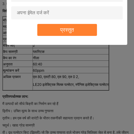
3. दूध मिल पार्लर में अपरिहार्य हिस्सा;
विशेष विवरण:
मॉडल संख्या
HL-P01
मद
एल 9 0 दूध पल्सेटर
प्रस्तुत
आदर्श
L90
प्रकार
वायवीय पल्सेटर
बाहर जाएं
2
कैप सामग्री
प्लास्टिक
कैप का रंग
नीला
अनुपात
60:40
मूल्यांकन करें
60ppm
अधिक प्रकार
एल 80, एलटी 80, एल 90, एल 0 2,
LE20 इलेक्ट्रिक मिल्क पल्सेटर, स्पैनिश इलेक्ट्रिक पल्सेटर
प्रतिस्पर्धात्मक लाभ:
मैं उत्पादों को सीधे बिक्री का निर्माण कर रहे हैं
द्वितीय। उचित मूल्य के साथ उच्च गुणवत्ता
तृतीय। हम एक वर्ष की वारंटी के भीतर तकनीकी सहायता प्रदान करते हैं।
चतुर्थ। खाद्य ग्रेड सामग्री
वी। दूध पल्सेटर किट (झिल्ली) जो कि उच्च गुणवत्ता वाले भोजन ग्रेड सिलिका जेल से बना है, लंबे जीवन