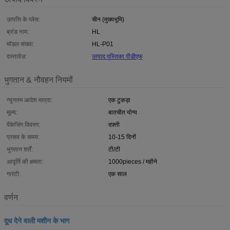
उत्पत्ति के प्लेस:
चीन (मुख्यभूमि)
ब्रांड नाम:
HL
मॉडल संख्या:
HL-P01
दस्तावेज़:
उत्पाद पुस्तिका पीडीएफ
भुगतान & नौवहन नियमों
न्यूनतम आदेश मात्रा:
एक टुकड़ा
मूल्य:
बातचीत योग्य
पैकेजिंग विवरण:
दफ़्ती
प्रसव के समय:
10-15 दिनों
भुगतान शर्तें:
टी/टी
आपूर्ति की क्षमता:
1000pieces / महीने
गारंटी:
एक साल
वर्णन
दूध देने वाली मशीन के भाग