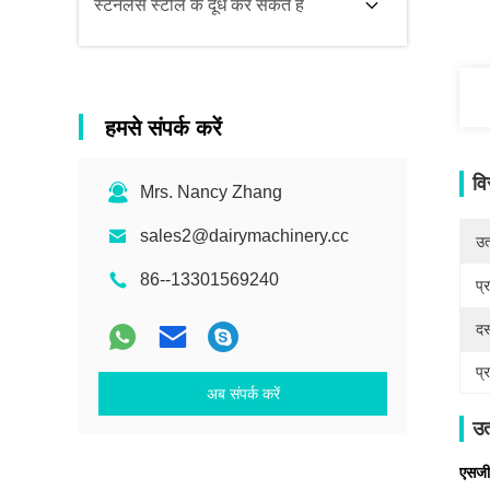
स्टेनलेस स्टील के दूध कर सकते हैं
हमसे संपर्क करें
वि
Mrs. Nancy Zhang
sales2@dairymachinery.cc
उत्
86--13301569240
प्
दस
प्
अब संपर्क करें
उत
एसजीए