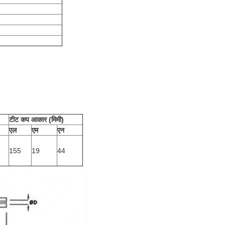
टीट कप आकार (मिमी)
एल
एम
एन
155
19
44