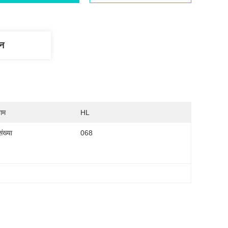
णन
नाम
HL
ंख्या
068