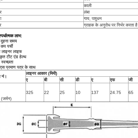
काली
र
लंबा
ग
गाय, पशुधन
र
ग्राहक के अनुरोध पर निर्भर करता है
स्पर्धात्मक लाभ:
दुहना समय
कप पर्ची
तम लाइनर लाइफ
ीकृत टीट एंड हेल्थ
म स्वच्छता
एस प्रमाण पत्र के साथ
लाइनर आकार (मिमी)
 नं।
ए
बी
सी
डी
ए
एफ
जी
325
22
25
10
137
24.75
65
 (जर्मन)