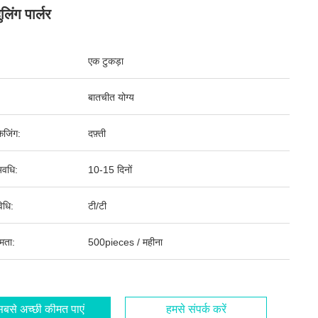
लिंग पार्लर
एक टुकड़ा
बातचीत योग्य
ेजिंग:
दफ़्ती
वधि:
10-15 दिनों
िधि:
टी/टी
षमता:
500pieces / महीना
बसे अच्छी कीमत पाएं
हमसे संपर्क करें