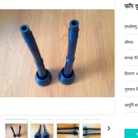
फॉर दु
एमओक्यू:
कीमत:
मानक पैक
वितरण अ
भुगतान व
आपूर्ति क्
स