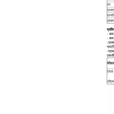
रंग
प्रका
प्रयो
आका
प्रति
-
कम 
-
कम 
-उत्
गारंट
-ग्रा
एसजी
मॉडल
068
जीएम