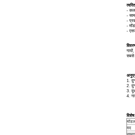
त्वरि
- कला
- साम
- प्र
- मॉ
- एस
विवर
गायों,
सबसे 
अनुप्
1. दुग
2. दुग
3. दू
4. गा
विशेष
मॉडल
मद
सामग्