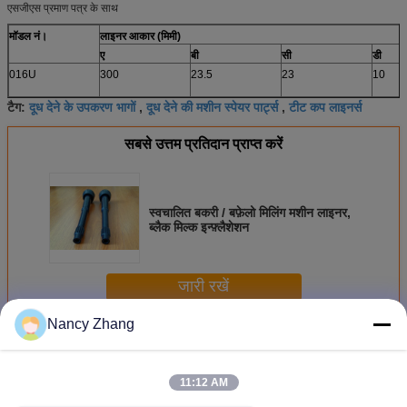
एसजीएस प्रमाण पत्र के साथ
मॉडल नं।
लाइनर आकार (मिमी)
ए
बी
सी
डी
016U
300
23.5
23
10
दूध देने के उपकरण भागों
दूध देने की मशीन स्पेयर पार्ट्स
टीट कप लाइनर्स
टैग:
,
,
सबसे उत्तम प्रतिदान प्राप्त करें
स्वचालित बकरी / बफ़ेलो मिलिंग मशीन लाइनर,
ब्लैक मिल्क इन्फ़्लैशेशन
जारी रखें
Nancy Zhang
दूध देने वाली मशीन के भाग
अधिक
11:12 AM