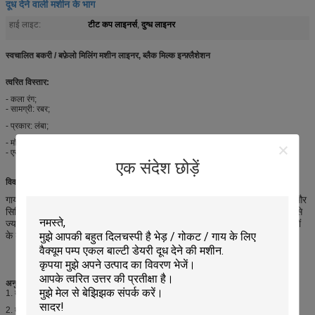
दूध देने वाली मशीन के भाग
टीट कप लाइनर्स
दुग्ध लाइनर
हाई लाइट:
,
स्वचालित बकरी / बफ़ेलो मिलिंग मशीन लाइनर, ब्लैक मिल्क इन्फ़्लैशेशन
त्वरित विस्तार:
- कला रंग;
- सामग्री: रबर;
- प्रकार: लंबा;
- मॉडल नहीं
- एसजीएस और एफडीए प्रमाणपत्र अनुमोदित;
एक संदेश छोड़ें
विवरण:
गायों, भेड़, बकरी या भैंस के दुग्ध के लिए दूध देने वाली इन्फ़क्लेशंस या लाइनर,
न्योप्रेन
और
सिलिकॉन से
बने होते हैं।
यह दूध की दक्षता, स्वस्थ और गाय
या बकरी के
आराम
पर सबसे
ज्यादा प्रभाव
है, जो किसी
अन्य दुग्ध
मशीन के घटकों से ज्यादा है।
लेकिन 2500 दुग्धकों
के बाद उन्हें बदलने के लिए मत भूलना (अनुरोध पर 5000 दुग्ध भी उपलब्ध हैं)।
अनुप्रयोगों:
1. दुग्ध करने वाले पार्लर में प्रयुक्त;
2. दुग्ध मशीन में प्रयुक्त;