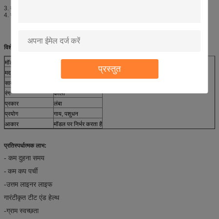
3. दूध शेल के साथ मिलान करने के लिए प्रयुक्त;
4. गायों, बकरी या भेड़ के लिए प्रयुक्त;
विशेष विवरण:
मॉडल नं।
016U
प्रस्तुत
मद
दूध लाइनर
सामग्री
रबर
रंग
काली
प्रकार
लंबा
प्रयोग
गाय, पशुधन
आकार
मॉडल पर निर्भर करता है
प्रतिस्पर्धात्मक लाभ:
-
कम दुहना समय
-
कम कप पर्ची
-उत्तम लाइनर लाइफ
गारंटीकृत टीट एंड हेल्थ
-ग्राम स्वच्छता