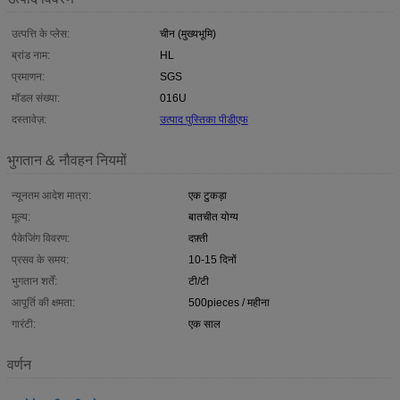
उत्पत्ति के प्लेस:
चीन (मुख्यभूमि)
ब्रांड नाम:
HL
प्रमाणन:
SGS
मॉडल संख्या:
016U
दस्तावेज़:
उत्पाद पुस्तिका पीडीएफ
भुगतान & नौवहन नियमों
न्यूनतम आदेश मात्रा:
एक टुकड़ा
मूल्य:
बातचीत योग्य
पैकेजिंग विवरण:
दफ़्ती
प्रसव के समय:
10-15 दिनों
भुगतान शर्तें:
टी/टी
आपूर्ति की क्षमता:
500pieces / महीना
गारंटी:
एक साल
वर्णन