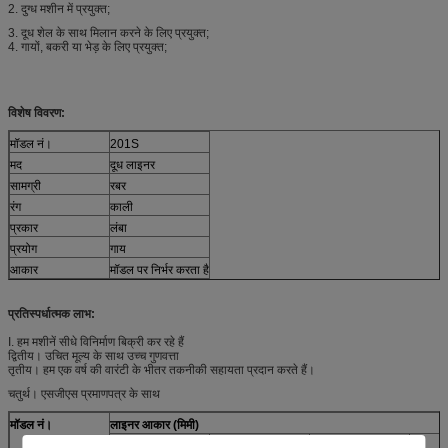
2. दुग्ध मशीन में प्रयुक्त;
3. दूध शेल के साथ मिलान करने के लिए प्रयुक्त;
4. गायों, बकरी या भेड़ के लिए प्रयुक्त;
विशेष विवरण:
मॉडल नं।
201S
मद
दूध लाइनर
सामग्री
रबर
रंग
काली
प्रकार
लंबा
प्रयोग
गाय
आकार
मॉडल पर निर्भर करता है
प्रतिस्पर्धात्मक लाभ:
I. हम मशीनें सीधे विनिर्माण बिक्री कर रहे हैं
द्वितीय। उचित मूल्य के साथ उच्च गुणवत्ता
तृतीय। हम एक वर्ष की वारंटी के भीतर तकनीकी सहायता प्रदान करते हैं।
चतुर्थ। एसजीएस प्रमाणपत्र के साथ
मॉडल नं।
लाइनर आकार (मिमी)
ए
बी
सी
डी