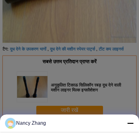
दूध देने के उपकरण भागों
दूध देने की मशीन स्पेयर पार्ट्स
टीट कप लाइनर्स
टैग:
,
,
सबसे उत्तम प्रतिदान प्राप्त करें
अनुकूलित टिकाऊ सिलिकॉन रबड़ दूध देने वाली
मशीन लाइनर मिल्क इन्फ़्लैशेशन
जारी रखें
Nancy Zhang
दूध देने वाली मशीन के भाग
अधिक