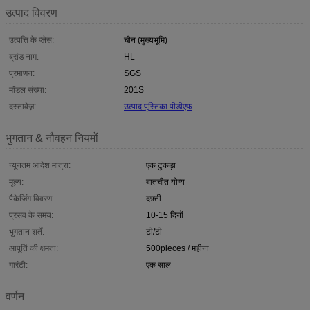
उत्पाद विवरण
उत्पत्ति के प्लेस:
चीन (मुख्यभूमि)
ब्रांड नाम:
HL
प्रमाणन:
SGS
मॉडल संख्या:
201S
दस्तावेज़:
उत्पाद पुस्तिका पीडीएफ
भुगतान & नौवहन नियमों
न्यूनतम आदेश मात्रा:
एक टुकड़ा
मूल्य:
बातचीत योग्य
पैकेजिंग विवरण:
दफ़्ती
प्रसव के समय:
10-15 दिनों
भुगतान शर्तें:
टी/टी
आपूर्ति की क्षमता:
500pieces / महीना
गारंटी:
एक साल
वर्णन