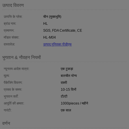
उत्पाद विवरण
उत्पत्ति के प्लेस:
चीन (मुख्यभूमि)
ब्रांड नाम:
HL
प्रमाणन:
SGS, FDA Certificate, CE
मॉडल संख्या:
HL-M04
दस्तावेज़:
उत्पाद पुस्तिका पीडीएफ
भुगतान & नौवहन नियमों
न्यूनतम आदेश मात्रा:
एक टुकड़ा
मूल्य:
बातचीत योग्य
पैकेजिंग विवरण:
दफ़्ती
प्रसव के समय:
10-15 दिनों
भुगतान शर्तें:
टी/टी
आपूर्ति की क्षमता:
1000pieces / महीने
गारंटी:
एक साल
वर्णन