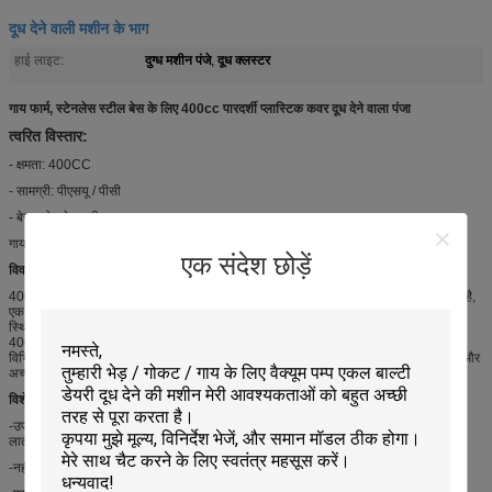
दूध देने वाली मशीन के भाग
दुग्ध मशीन पंजे
दूध क्लस्टर
हाई लाइट:
,
गाय फार्म, स्टेनलेस स्टील बेस के लिए 400cc पारदर्शी प्लास्टिक कवर दूध देने वाला पंजा
त्वरित विस्तार:
- क्षमता: 400CC
- सामग्री: पीएसयू / पीसी
- बेस: स्टेनलेस स्टील
गाय गायब मशीन सिस्टम, गाय फार्म, अन्य डेयरी उद्योग के लिए इस्तेमाल किया जाता है।
एक संदेश छोड़ें
विवरण:
400 सीसी
मिल्क क्लॉ दुग्ध
समूह के
लिए महत्वपूर्ण हिस्सा है, जो गाय, बकरी या मवेशी आदि से संबंधित है,
एक रबर बम्पर टूटने का खतरा कम कर देता है यदि
पंजों की
बूँदें।
दूध देने वाला क्लस्टर
ने एक आसान
स्थितियुक्त हुक बनाया जिससे
दुग्ध के
बीच में आसान तय हो सके।
दुग्ध
मशीन और सिस्टम के लिए
400cc
दूध
का सबसे महत्वपूर्ण घटक है
।
हम अलग-अलग अनुरोध और प्रदर्शन को पूरा करने के लिए
विभिन्न मॉडल
मिल्क क्लॉ
,
मिल्क क्लस्टर की
पेशकश कर सकते हैं। बकरी और भेड़, आदर्श डिजाइन और
अच्छे प्रदर्शन के लिए विशेष 400CC दूध पंजा।
विशेषताएं:
-उपयोग से आसान मैनुअल शट-ऑफ वाल्व भी स्वचालित रूप से कार्य करता है अगर क्लस्टर गलती से
लात मारी हो।
-नहीं एकल क्लस्टर आज की डेयरी खेती की जरूरतों को पूरा कर सकता है।