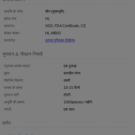
उत्पत्ति के प्लेस:
चीन (मुख्यभूमि)
ब्रांड नाम:
HL
प्रमाणन:
SGS, FDA Certificate, CE
मॉडल संख्या:
HL-MB03
दस्तावेज़:
उत्पाद पुस्तिका पीडीएफ
भुगतान & नौवहन नियमों
न्यूनतम आदेश मात्रा:
एक टुकड़ा
मूल्य:
बातचीत योग्य
पैकेजिंग विवरण:
दफ़्ती
प्रसव के समय:
10-15 दिनों
भुगतान शर्तें:
टी/टी
आपूर्ति की क्षमता:
1000pieces / महीने
गारंटी:
एक साल
वर्णन