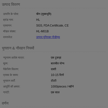
उत्पाद विवरण
उत्पत्ति के प्लेस:
चीन (मुख्यभूमि)
ब्रांड नाम:
HL
प्रमाणन:
SGS, FDA Certificate, CE
मॉडल संख्या:
HL-M01B
दस्तावेज़:
उत्पाद पुस्तिका पीडीएफ
भुगतान & नौवहन नियमों
न्यूनतम आदेश मात्रा:
एक टुकड़ा
मूल्य:
बातचीत योग्य
पैकेजिंग विवरण:
दफ़्ती
प्रसव के समय:
10-15 दिनों
भुगतान शर्तें:
टी/टी
आपूर्ति की क्षमता:
1000pieces / महीने
गारंटी:
एक साल
वर्णन