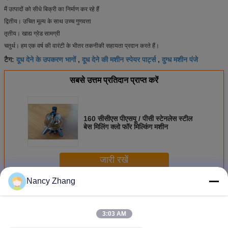
मैं उत्पादों को सीधे बिक्री का निर्माण कर रहे हैं
द्वितीय। उचित मूल्य के साथ उच्च गुणवत्ता
तृतीय। खाद्य ग्रेड सामग्री
चतुर्थ। हम एक वर्ष की वारंटी के भीतर तकनीकी सहायता प्रदान करते हैं।
दूध देने के उपकरण भागों
दूध देने की मशीन स्पेयर पार्ट्स
दुग्ध मशीन पंजे
टैग:
,
,
सबसे उत्तम प्रतिदान प्राप्त करें
160 सीसीएस पीएसयू / पीसी स्टेनलेस स्टील
बेस मिलिंग क्लो फॉर मिल्किंग मशीन
जारी रखें
Nancy Zhang
दूध देने वाली मशीन के भाग
अधिक
3:03 AM