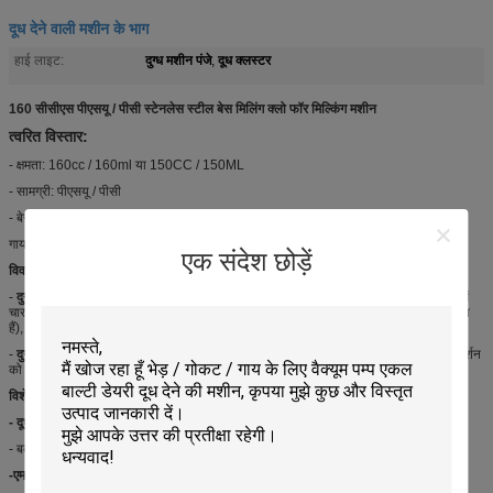
दूध देने वाली मशीन के भाग
दुग्ध मशीन पंजे
दूध क्लस्टर
हाई लाइट:
,
160 सीसीएस पीएसयू / पीसी स्टेनलेस स्टील बेस मिलिंग क्लो फॉर मिल्किंग मशीन
त्वरित विस्तार:
- क्षमता: 160cc / 160ml या 150CC / 150ML
- सामग्री: पीएसयू / पीसी
- बेस: स्टेनलेस स्टील
गाय गायब मशीन सिस्टम के लिए इस्तेमाल किया
एक संदेश छोड़ें
विवरण:
-
दुग्ध
क्लस्टर
, जो गाय, बकरी या भैंस आदि को जोड़ता है, में दूध का महत्वपूर्ण हिस्सा महत्वपूर्ण है, इसमें
चार मिलन क्लस्टर ग्रुप शामिल हैं (दूध शेल, दूध लाइनर और लघु दूध ट्यूब और लघु नाड़ी ट्यूब शामिल
हैं), एक
पंजा
, लंबे दूध ट्यूब और लंबी नब्ज ट्यूब।
-
दुग्ध
मशीन और सिस्टम के लिए दूध का सबसे महत्वपूर्ण घटक है
।
हम अलग-अलग अनुरोध और प्रदर्शन
को पूरा करने के लिए विभिन्न मॉडल
मिल्क क्लॉ
,
मिल्क क्लस्टर की
पेशकश कर सकते हैं।
विशेषताएं:
- दूध पंजा
अलग सामग्री पीएसयू, पीसी या स्टेनलेस स्टील के लिए उपलब्ध है।
- बकरी और भेड़, आदर्श डिजाइन और अच्छे प्रदर्शन के लिए विशेष दूध पंजा।
-एम आईएलके पंजा
स्विच के साथ वैक्यूम बंद-वाल्व के साथ और बिना उपयुक्त हो सकता है।