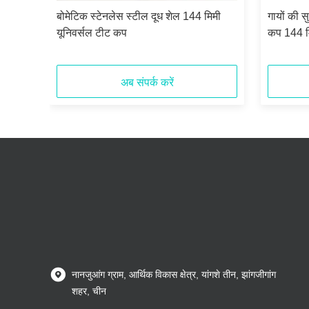
ूध कप
बोमेटिक स्टेनलेस स्टील दूध शेल 144 मिमी
गायों की सु
यूनिवर्सल टीट कप
कप 144 मि
अब संपर्क करें
नानजुआंग ग्राम, आर्थिक विकास क्षेत्र, यांगशे तीन, झांगजीगांग
शहर, चीन