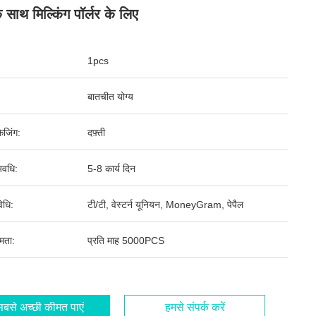
के साथ मिल्किंग पॉर्लर के लिए
1pcs
बातचीत योग्य
ेजिंग:
दफ़्ती
वधि:
5-8 कार्य दिन
िधि:
टी/टी, वेस्टर्न यूनियन, MoneyGram, पेपैल
षमता:
प्रति माह 5000PCS
बसे अच्छी कीमत पाएं
हमसे संपर्क करें