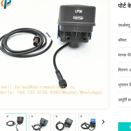
पोर्ट 
एमओक्यू:
कीमत:
मानक पैक
वितरण अ
भुगतान व
आपूर्ति क्
स