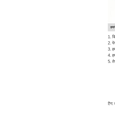
हमार
1. क
2. प
3. ह
4. ह
5. त
टैग: