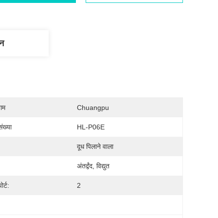
णन
नाम
Chuangpu
ंख्या
HL-P06E
दूध पिलाने वाला
अंतर्द्वंद, विद्युत
ोर्ट:
2