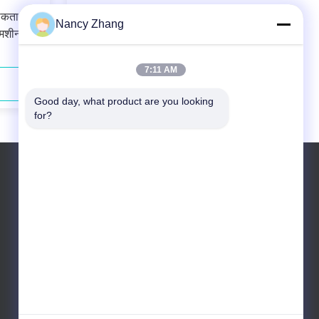
ीकता के
Standard Dairy Milking System
Nancy Zhang
 मशीन
Components DL01 Milking Machine
Liner The Ultimate Solution for Your
Farm
7:11 AM
अब संपर्क करें
Good day, what product are you looking 
for?
टेलीफोन: 0086 13301569240