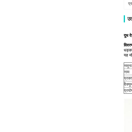
प्
उत
दूध द
विवर
धड़कन
यह मॉ
नमूना
नाम
प्रका
वैक्यू
प्रयो