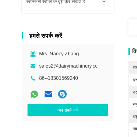
स्टेनलेस स्टील के दूध कर सकते हैं
हमसे संपर्क करें
वि
Mrs. Nancy Zhang
sales2@dairymachinery.cc
उत्
86--13301569240
प्
दस
नम
अब संपर्क करें
धड
जा