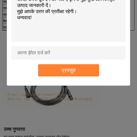
नमूना
HL-P06E
नाम
इलेक्ट्रिक मिल्क पल्सर
प्रकार
interpulse
वैक्यूम पोर्ट
4 बंदरगाह
प्रयोग
धड़कन
प्रस्तुत
उच्च गुणवत्ता