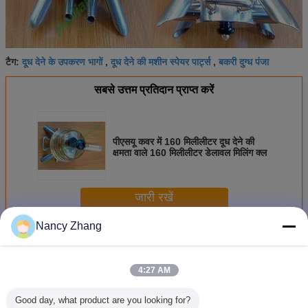
दूध देने के उपकरण भागों
दूध देने की मशीन स्पेयर पार्ट्स
बकरी दुग्ध पंजा
टैग:
,
,
सबसे उत्तम प्रतिदान प्राप्त करें
पीएसयू कवर में 160 मिलीलीटर दूध देने की
क्षमता वाले 160 मिलीलीटर डेलावल मिलिंग क्ल
जारी रखें
Nancy Zhang
दूध देने वाली मशीन के भाग
अधिक
4:27 AM
Good day, what product are you looking for?