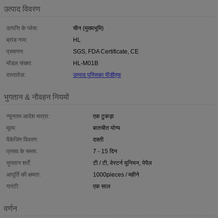
उत्पाद विवरण
उत्पत्ति के प्लेस:
चीन (मुख्यभूमि)
ब्रांड नाम:
HL
प्रमाणन:
SGS, FDA Certificate, CE
मॉडल संख्या:
HL-M01B
दस्तावेज़:
उत्पाद पुस्तिका पीडीएफ
भुगतान & नौवहन नियमों
न्यूनतम आदेश मात्रा:
एक टुकड़ा
मूल्य:
बातचीत योग्य
पैकेजिंग विवरण:
दफ़्ती
प्रसव के समय:
7 - 15 दिन
भुगतान शर्तें:
टी / टी, वेस्टर्न यूनियन, पेपैल
आपूर्ति की क्षमता:
1000pieces / महीने
गारंटी:
एक साल
वर्णन