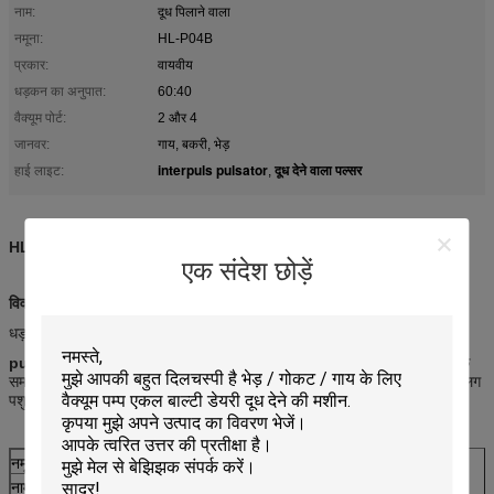
नाम:
दूध पिलाने वाला
नमूना:
HL-P04B
प्रकार:
वायवीय
धड़कन का अनुपात:
60:40
वैक्यूम पोर्ट:
2 और 4
जानवर:
गाय, बकरी, भेड़
interpuls pulsator
दूध देने वाला पल्सर
हाई लाइट:
,
HL102 दूध पल्सर, दूध पल्सर, वैक्यूम पल्सर, दूध देने वाली मशीन पल्सर
एक संदेश छोड़ें
विवरण:
धड़कन पूरे मिल्किंग सिस्टम की धड़कन है।
pulsator HP102
।उच्च प्रदर्शन, टिकाऊ वायवीय रूप से संचालित
कम्पायमानक
एक
समायोज्य है
धड़कन
मिल्किंग पार्लर, पाइपलाइन या बकेट मिल्किंग सिस्टम और अलग-अलग
पशु प्रजातियों की जरूरतों में फिट होने के लिए दर और अनुपात।
नमूना
HL-P04B
नाम
HP102 दूध पल्सर