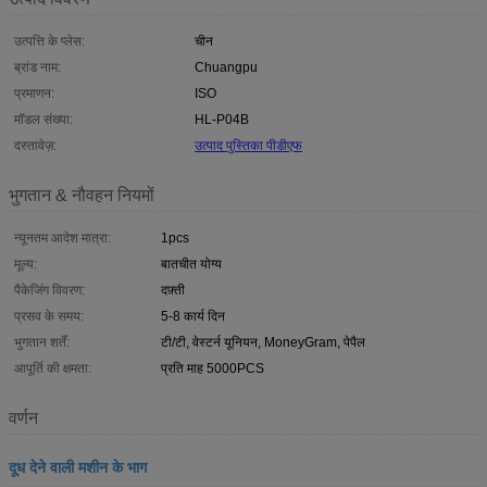
उत्पत्ति के प्लेस:
चीन
ब्रांड नाम:
Chuangpu
प्रमाणन:
ISO
मॉडल संख्या:
HL-P04B
दस्तावेज़:
उत्पाद पुस्तिका पीडीएफ
भुगतान & नौवहन नियमों
न्यूनतम आदेश मात्रा:
1pcs
मूल्य:
बातचीत योग्य
पैकेजिंग विवरण:
दफ़्ती
प्रसव के समय:
5-8 कार्य दिन
भुगतान शर्तें:
टी/टी, वेस्टर्न यूनियन, MoneyGram, पेपैल
आपूर्ति की क्षमता:
प्रति माह 5000PCS
वर्णन
दूध देने वाली मशीन के भाग