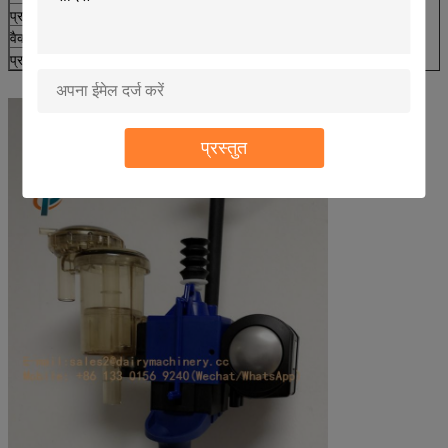
प्रकार
वायवीय,
वैक्यूम पोर्ट
2 बंदरगाहों
प्रयोग
धड़कन
प्रस्तुत