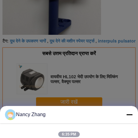
दूध देने के उपकरण भागों
दूध देने की मशीन स्पेयर पार्ट्स
interpuls pulsator
टैग:
,
,
सबसे उत्तम प्रतिदान प्राप्त करें
वायवीय HL102 भेदी उपयोग के लिए मिल्किंग
पल्सर, वैक्यूम पल्सर
जारी रखें
Nancy Zhang
दूध देने वाली मशीन के भाग
अधिक
6:35 PM